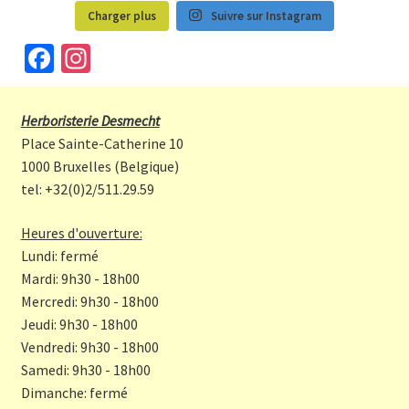
Charger plus
Suivre sur Instagram
Fa
In
ce
st
b
a
Herboristerie Desmecht
o
gr
Place Sainte-Catherine 10
o
a
1000 Bruxelles (Belgique)
tel: +32(0)2/511.29.59
k
m
Heures d'ouverture:
Lundi: fermé
Mardi: 9h30 - 18h00
Mercredi: 9h30 - 18h00
Jeudi: 9h30 - 18h00
Vendredi: 9h30 - 18h00
Samedi: 9h30 - 18h00
Dimanche: fermé