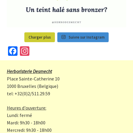
Charger plus
Suivre sur Instagram
Fa
In
ce
st
b
a
Herboristerie Desmecht
o
gr
Place Sainte-Catherine 10
o
a
1000 Bruxelles (Belgique)
tel: +32(0)2/511.29.59
k
m
Heures d'ouverture:
Lundi: fermé
Mardi: 9h30 - 18h00
Mercredi: 9h30 - 18h00