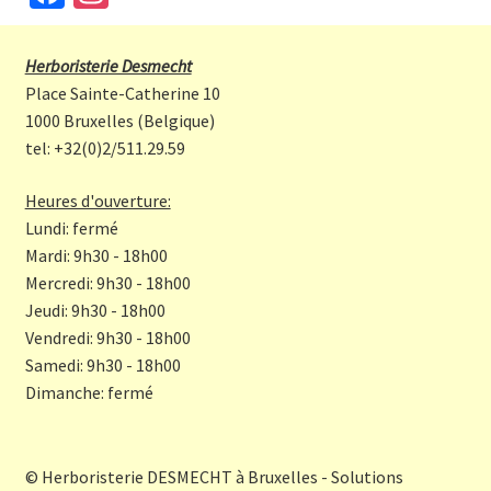
ce
st
b
a
Herboristerie Desmecht
o
gr
Place Sainte-Catherine 10
o
a
1000 Bruxelles (Belgique)
tel: +32(0)2/511.29.59
k
m
Heures d'ouverture:
Lundi: fermé
Mardi: 9h30 - 18h00
Mercredi: 9h30 - 18h00
Jeudi: 9h30 - 18h00
Vendredi: 9h30 - 18h00
Samedi: 9h30 - 18h00
Dimanche: fermé
© Herboristerie DESMECHT à Bruxelles - Solutions