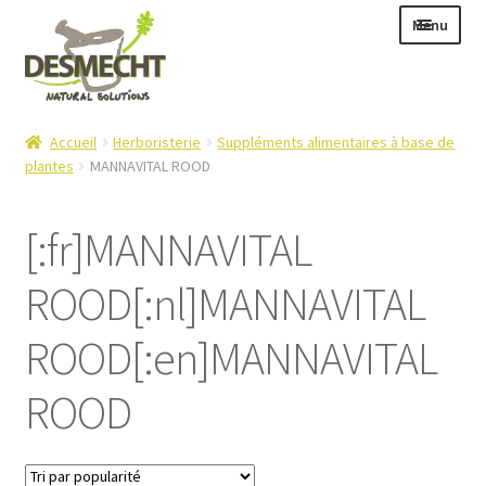
Aller
Aller
Menu
à
au
la
contenu
navigation
Ouvrir
Langue :
Accueil
Herboristerie
Suppléments alimentaires à base de
le
plantes
MANNAVITAL ROOD
menu
enfant
[:fr]MANNAVITAL
Ouvrir
E-shop
ROOD[:nl]MANNAVITAL
le
Ouvrir
Info
menu
le
ROOD[:en]MANNAVITAL
enfant
Contact
menu
enfant
ROOD
Login – Mijn Account