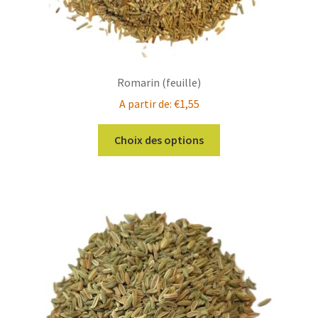
produit
Romarin (feuille)
A partir de:
€
1,55
Ce
Choix des options
produit
a
plusieurs
variations.
Les
options
peuvent
être
choisies
sur