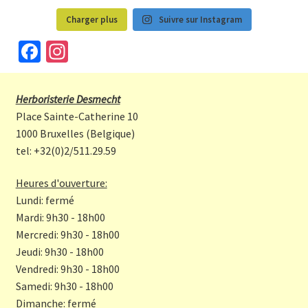
Charger plus
Suivre sur Instagram
Fa
In
ce
st
b
a
Herboristerie Desmecht
o
gr
Place Sainte-Catherine 10
o
a
1000 Bruxelles (Belgique)
tel: +32(0)2/511.29.59
k
m
Heures d'ouverture:
Lundi: fermé
Mardi: 9h30 - 18h00
Mercredi: 9h30 - 18h00
Jeudi: 9h30 - 18h00
Vendredi: 9h30 - 18h00
Samedi: 9h30 - 18h00
Dimanche: fermé