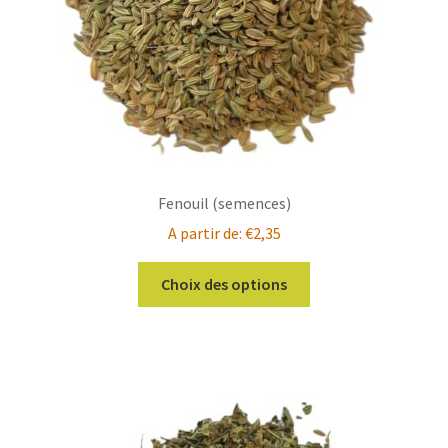
la
page
du
produit
Fenouil (semences)
A partir de:
€
2,35
Ce
Choix des options
produit
a
plusieurs
variations.
Les
options