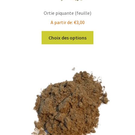
Ortie piquante (feuille)
A partir de:
€
3,00
Ce
Choix des options
produit
a
plusieurs
variations.
Les
options
peuvent
être
choisies
sur
la
page
du