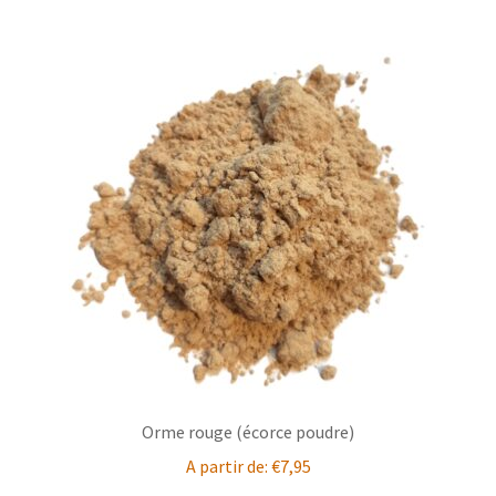
plusieurs
variations.
Les
options
peuvent
être
choisies
sur
la
page
du
produit
Orme rouge (écorce poudre)
A partir de:
€
7,95