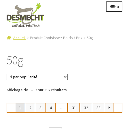
Aller
Aller
Menu
à
au
la
contenu
navigation
Ouvrir
Langue :
Accueil
Produit Choisissez Poids / Prix
50g
le
menu
50g
enfant
Ouvrir
E-shop
le
Ouvrir
Info
menu
le
Trié
Affichage de 1–12 sur 392 résultats
enfant
Contact
par
menu
popularité
enfant
Login – Mijn Account
1
2
3
4
…
31
32
33