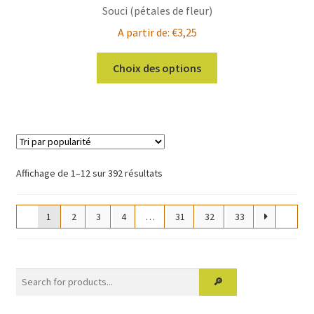
Souci (pétales de fleur)
A partir de:
€
3,25
Ce
Choix des options
produit
a
plusieurs
variations.
Les
options
Trié
Affichage de 1–12 sur 392 résultats
peuvent
par
être
popularité
1
2
3
4
…
31
32
33
choisies
sur
la
page
du
produit