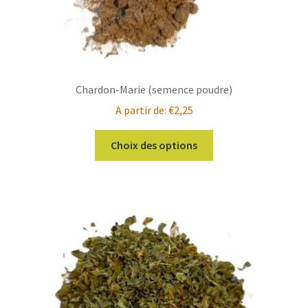
produit
Chardon-Marie (semence poudre)
A partir de:
€
2,25
Ce
Choix des options
produit
a
plusieurs
variations.
Les
options
peuvent
être
choisies