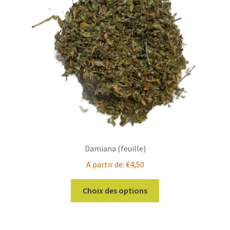
peuvent
être
choisies
sur
la
page
du
produit
Damiana (feuille)
A partir de:
€
4,50
Ce
Choix des options
produit
a
plusieurs