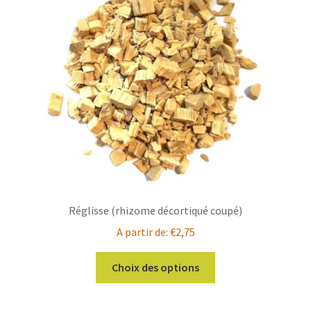
peuvent
être
choisies
sur
la
page
du
produit
Réglisse (rhizome décortiqué coupé)
A partir de:
€
2,75
Ce
Choix des options
produit
a