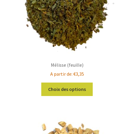
sur
la
page
du
produit
Mélisse (feuille)
A partir de:
€
3,35
Ce
Choix des options
produit
a
plusieurs
variations.
Les
options