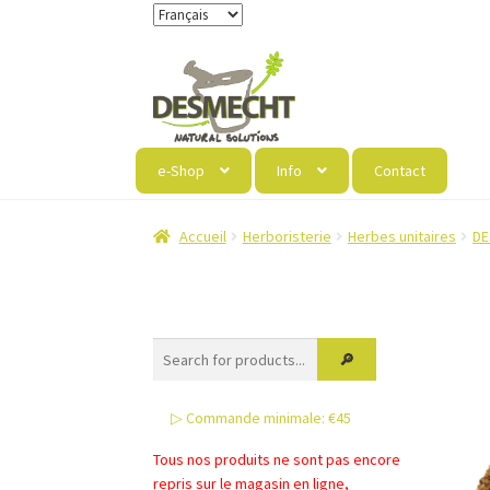
Aller
Aller
à
au
la
contenu
navigation
e-Shop
Info
Contact
Accueil
Herboristerie
Herbes unitaires
DE
▷ Commande minimale: €45
Tous nos produits ne sont pas encore
repris sur le magasin en ligne,