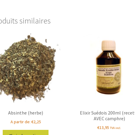
oduits similaires
Absinthe (herbe)
Elixir Suédois 200ml (recet
AVEC camphre)
A partir de:
€
2,25
€
13,95
TVA incl.
Ce