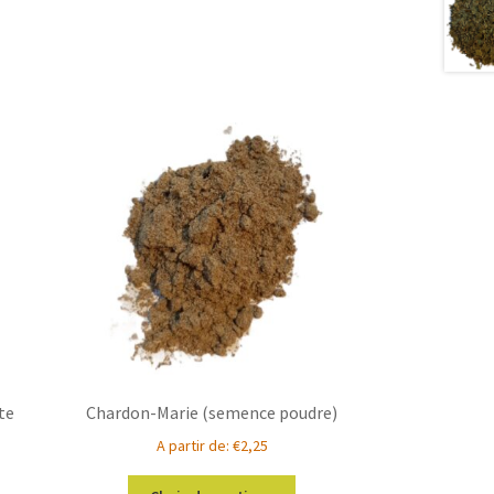
te
Chardon-Marie (semence poudre)
A partir de:
€
2,25
Ce