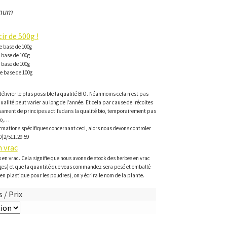
imum
ir de 500g !
de base de 100g
e base de 100g
e base de 100g
de base de 100g
élivrer le plus possible la qualité BIO. Néanmoins cela n’est pas
qualité peut varier au long de l’année. Et cela par cause de: récoltes
isament de principes actifs dans la qualité bio, temporairement pas
io,…
rmations spécifiques concernant ceci, alors nous devons controler
0)2/511.29.59
 vrac
 en vrac. Cela signifie que nous avons de stock des herbes en vrac
ges) et que la quantité que vous commandez sera pesé et emballé
en plastique pour les poudres), on y écrira le nom de la plante.
 / Prix