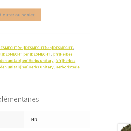
Ajouter au panier
]DESMECHT[:nl]DESMECHT[:en]DESMECHT
,
nl]DESMECHT[:en]DESMECHT
,
[:fr]Herbes
iden unitair[:en]Herbs unitary
,
[:fr]Herbes
iden unitair[:en]Herbs unitary
,
Herboristerie
plémentaires
ND