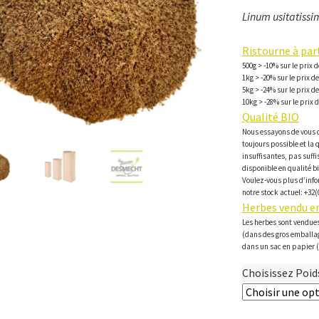
Linum usitatiss
Ristourne à part
500g > -10% sur le prix 
1kg > -20% sur le prix d
5kg > -24% sur le prix d
10kg > -28% sur le prix 
Qualité BIO
Nous essayons de vous d
toujours possible et la 
insuffisantes, pas suff
disponible en qualité b
Voulez-vous plus d’info
notre stock actuel: +32(
Herbes vendu en
Les herbes sont vendues
(dans des gros emballa
dans un sac en papier (
Choisissez Poids