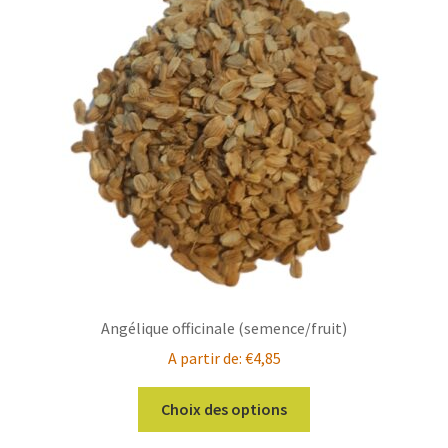
Angélique officinale (semence/fruit)
A partir de:
€
4,85
Ce
Choix des options
produit