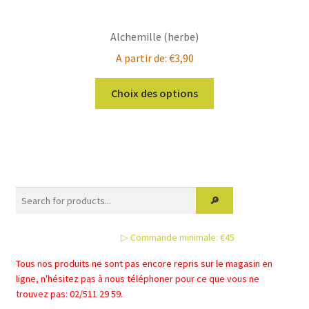
Alchemille (herbe)
A partir de:
€
3,90
Ce
Choix des options
produit
a
plusieurs
variations.
Les
options
peuvent
être
▷ Commande minimale: €45
choisies
sur
Tous nos produits ne sont pas encore repris sur le magasin en
la
ligne, n'hésitez pas à nous téléphoner pour ce que vous ne
page
trouvez pas: 02/511 29 59.