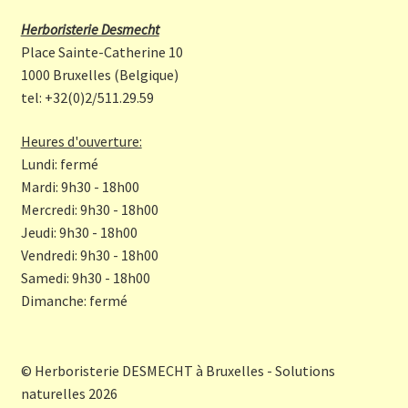
b
a
Herboristerie Desmecht
o
gr
Place Sainte-Catherine 10
o
a
1000 Bruxelles (Belgique)
tel: +32(0)2/511.29.59
k
m
Heures d'ouverture:
Lundi: fermé
Mardi: 9h30 - 18h00
Mercredi: 9h30 - 18h00
Jeudi: 9h30 - 18h00
Vendredi: 9h30 - 18h00
Samedi: 9h30 - 18h00
Dimanche: fermé
© Herboristerie DESMECHT à Bruxelles - Solutions
naturelles 2026