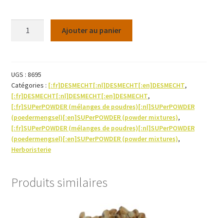
quantité
Ajouter au panier
de
SUPerHERB
-
Gattilier
UGS :
8695
Catégories :
[:fr]DESMECHT[:nl]DESMECHT[:en]DESMECHT
,
250g
[:fr]DESMECHT[:nl]DESMECHT[:en]DESMECHT
,
(poudre)
[:fr]SUPerPOWDER (mélanges de poudres)[:nl]SUPerPOWDER
(poedermengsel)[:en]SUPerPOWDER (powder mixtures)
,
[:fr]SUPerPOWDER (mélanges de poudres)[:nl]SUPerPOWDER
(poedermengsel)[:en]SUPerPOWDER (powder mixtures)
,
Herboristerie
Produits similaires