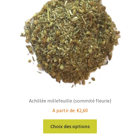
Achillée millefeuille (sommité fleurie)
A partir de:
€
2,60
Ce
Choix des options
produit
a