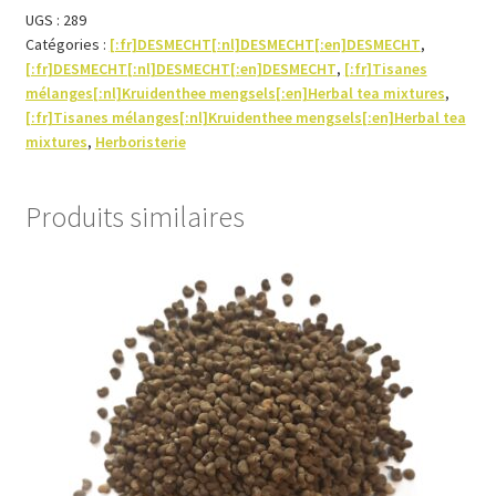
200g
UGS :
289
Catégories :
[:fr]DESMECHT[:nl]DESMECHT[:en]DESMECHT
,
[:fr]DESMECHT[:nl]DESMECHT[:en]DESMECHT
,
[:fr]Tisanes
mélanges[:nl]Kruidenthee mengsels[:en]Herbal tea mixtures
,
[:fr]Tisanes mélanges[:nl]Kruidenthee mengsels[:en]Herbal tea
mixtures
,
Herboristerie
Produits similaires