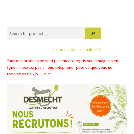
plusieurs
variations.
Les
options
peuvent
être
▷ Commande minimale: €45
choisies
sur
Tous nos produits ne sont pas encore repris sur le magasin en
la
ligne, n'hésitez pas à nous téléphoner pour ce que vous ne
page
trouvez pas: 02/511 29 59.
du
produit