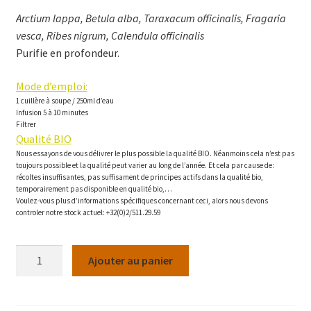
Arctium lappa, Betula alba, Taraxacum officinalis, Fragaria
vesca, Ribes nigrum, Calendula officinalis
Purifie en profondeur.
Mode d’emploi:
1 cuillère à soupe / 250ml d’eau
Infusion 5 à 10 minutes
Filtrer
Qualité BIO
Nous essayons de vous délivrer le plus possible la qualité BIO. Néanmoins cela n’est pas
toujours possible et la qualité peut varier au long de l’année. Et cela par cause de:
récoltes insuffisantes, pas suffisament de principes actifs dans la qualité bio,
temporairement pas disponible en qualité bio,…
Voulez-vous plus d’informations spécifiques concernant ceci, alors nous devons
controler notre stock actuel: +32(0)2/511.29.59
quantité
Ajouter au panier
de
Détox
Tisane-