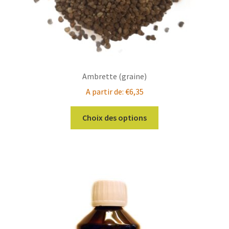
Ambrette (graine)
A partir de:
€
6,35
Ce
Choix des options
produit
a
plusieurs
variations.
Les
options
peuvent
être
choisies