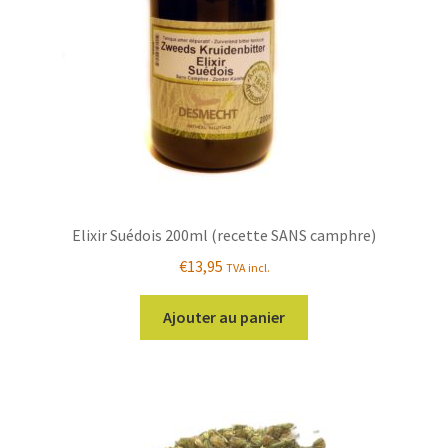
sur
la
page
du
produit
Elixir Suédois 200ml (recette SANS camphre)
€
13,95
TVA incl.
Ajouter au panier