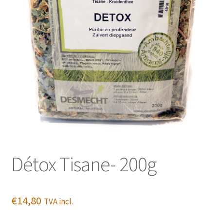
Détox Tisane- 200g
€
14,80
TVA incl.