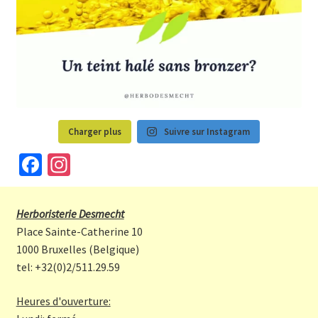
Charger plus
Suivre sur Instagram
Fa
In
ce
st
b
a
Herboristerie Desmecht
o
gr
Place Sainte-Catherine 10
o
a
1000 Bruxelles (Belgique)
tel: +32(0)2/511.29.59
k
m
Heures d'ouverture: