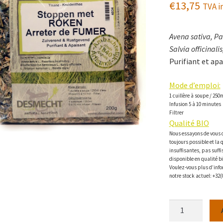
€
13,75
TVA in
Avena sativa, Pa
Salvia officinal
Purifiant et apa
Mode d’emploi:
1 cuillère à soupe / 250
Infusion 5 à 10 minutes
Filtrer
Qualité BIO
Nous essayons de vous d
toujours possible et la 
insuffisantes, pas suff
disponible en qualité b
Voulez-vous plus d’info
notre stock actuel: +32(
quantité
de