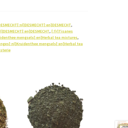
]DESMECHT[:nl]DESMECHT[:en]DESMECHT
,
nl]DESMECHT[:en]DESMECHT
,
[:fr]Tisanes
identhee mengsels[:en]Herbal tea mixtures
,
anges[:nl]Kruidenthee mengsels[:en]Herbal tea
sterie