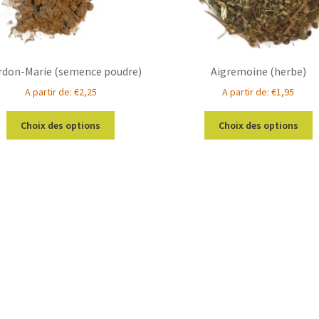
rdon-Marie (semence poudre)
Aigremoine (herbe)
A partir de:
€
2,25
A partir de:
€
1,95
Ce
C
Choix des options
Choix des options
produit
p
a
a
plusieurs
p
variations.
v
Les
L
options
o
peuvent
p
être
ê
choisies
c
sur
s
la
la
page
p