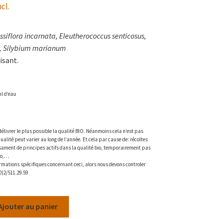
cl.
ssiflora incarnata, Eleutherococcus senticosus,
is, Silybium marianum
isant.
ml d’eau
élivrer le plus possible la qualité BIO. Néanmoins cela n’est pas
qualité peut varier au long de l’année. Et cela par cause de: récoltes
isament de principes actifs dans la qualité bio, temporairement pas
io,…
rmations spécifiques concernant ceci, alors nous devons controler
0)2/511.29.59
Ajouter au panier