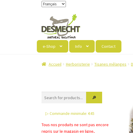
Aller
Aller
à
au
la
contenu
navigation
e-Shop
Info
Contact
Accueil
Herboristerie
Tisanes mélanges
▷ Commande minimale: €45
Tous nos produits ne sont pas encore
repris sur le magasin en ligne,