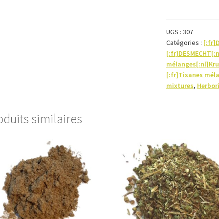
Fumer
Arrêter
de-
UGS :
307
Catégories :
[:fr
Tisane-
[:fr]DESMECHT[:
200g
mélanges[:nl]Kru
[:fr]Tisanes mél
mixtures
,
Herbori
oduits similaires