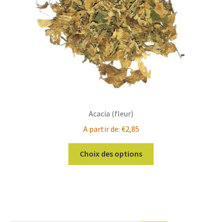
sur
la
page
du
produit
Acacia (fleur)
A partir de:
€
2,85
Ce
Choix des options
produit
a
plusieurs
variations.
Les