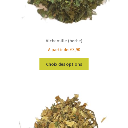
Alchemille (herbe)
A partir de:
€
3,90
Ce
Choix des options
produit
a
plusieurs
variations.
Les
options
peuvent
être
choisies