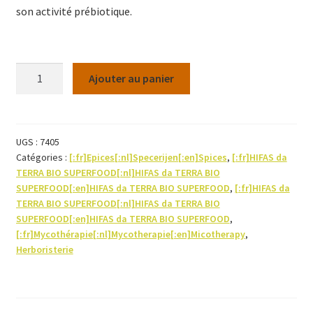
son activité prébiotique.
quantité
Ajouter au panier
de
Bio-
Intestin
UGS :
7405
Catégories :
[:fr]Epices[:nl]Specerijen[:en]Spices
,
[:fr]HIFAS da
Prebiotique
TERRA BIO SUPERFOOD[:nl]HIFAS da TERRA BIO
4
SUPERFOOD[:en]HIFAS da TERRA BIO SUPERFOOD
,
[:fr]HIFAS da
champignons
TERRA BIO SUPERFOOD[:nl]HIFAS da TERRA BIO
60caps
SUPERFOOD[:en]HIFAS da TERRA BIO SUPERFOOD
,
[:fr]Mycothérapie[:nl]Mycotherapie[:en]Micotherapy
,
Herboristerie