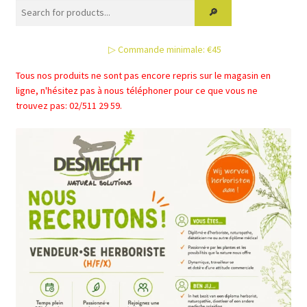
options
peuvent
être
▷ Commande minimale: €45
choisies
sur
Tous nos produits ne sont pas encore repris sur le magasin en
la
ligne, n'hésitez pas à nous téléphoner pour ce que vous ne
page
trouvez pas: 02/511 29 59.
du
produit