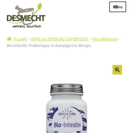
Aller
Aller
Menu
à
au
la
contenu
navigation
Ouvrir
Langue :
Accueil
HIFAS da TERRA BIO SUPERFOOD
Mycothérapie
le
Bio-Intestin  Prebiotique 4 champignons 60caps
menu
enfant
Ouvrir
E-shop
le
Ouvrir
Info
menu
le
enfant
Contact
menu
enfant
Login – Mijn Account