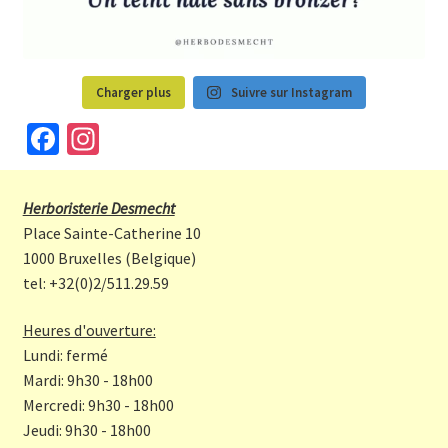
Charger plus
Suivre sur Instagram
Fa
In
ce
st
b
a
Herboristerie Desmecht
o
gr
Place Sainte-Catherine 10
o
a
1000 Bruxelles (Belgique)
tel: +32(0)2/511.29.59
k
m
Heures d'ouverture:
Lundi: fermé
Mardi: 9h30 - 18h00
Mercredi: 9h30 - 18h00
Jeudi: 9h30 - 18h00