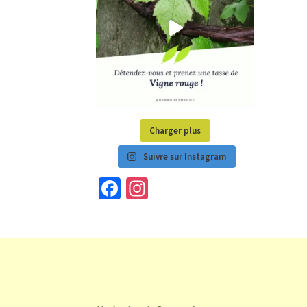
Charger plus
Suivre sur Instagram
Fa
In
ce
st
b
a
o
gr
o
a
k
m