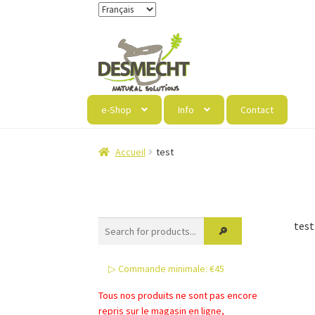
Aller
Aller
à
au
la
contenu
navigation
e-Shop
Info
Contact
Accueil
test
test
▷ Commande minimale: €45
Tous nos produits ne sont pas encore
repris sur le magasin en ligne,