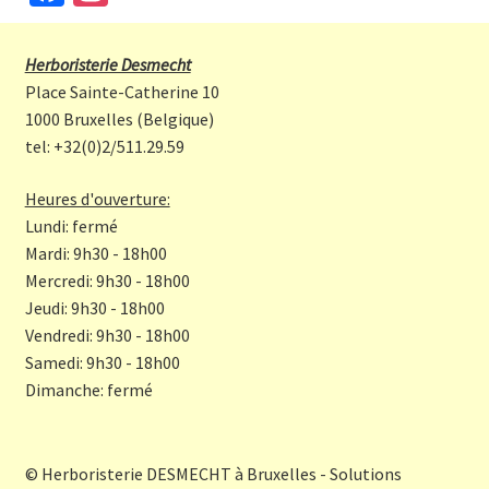
ce
st
b
a
Herboristerie Desmecht
o
gr
Place Sainte-Catherine 10
o
a
1000 Bruxelles (Belgique)
tel: +32(0)2/511.29.59
k
m
Heures d'ouverture:
Lundi: fermé
Mardi: 9h30 - 18h00
Mercredi: 9h30 - 18h00
Jeudi: 9h30 - 18h00
Vendredi: 9h30 - 18h00
Samedi: 9h30 - 18h00
Dimanche: fermé
© Herboristerie DESMECHT à Bruxelles - Solutions