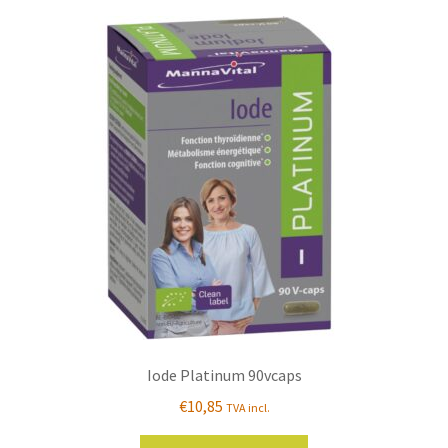
Iode Platinum 90vcaps
€
10,85
TVA incl.