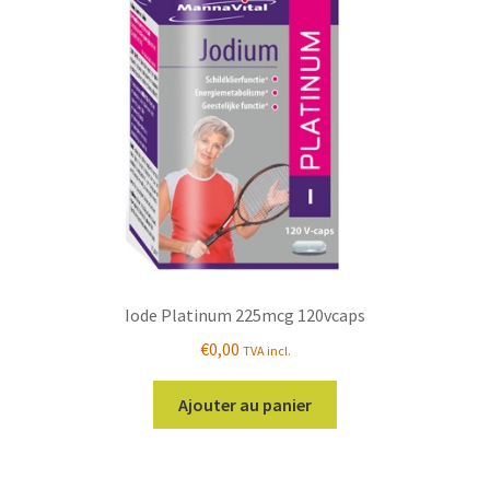
Iode Platinum 225mcg 120vcaps
€
0,00
TVA incl.
Ajouter au panier