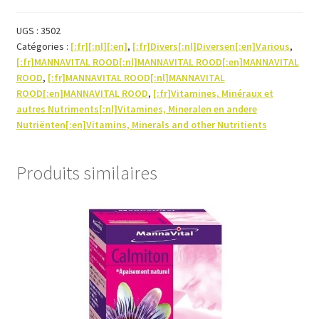
gel
UGS :
3502
Catégories :
[:fr][:nl][:en]
,
[:fr]Divers[:nl]Diversen[:en]Various
,
[:fr]MANNAVITAL ROOD[:nl]MANNAVITAL ROOD[:en]MANNAVITAL
ROOD
,
[:fr]MANNAVITAL ROOD[:nl]MANNAVITAL
ROOD[:en]MANNAVITAL ROOD
,
[:fr]Vitamines, Minéraux et
autres Nutriments[:nl]Vitamines, Mineralen en andere
Nutriënten[:en]Vitamins, Minerals and other Nutritients
Produits similaires