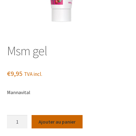
Msm gel
€
9,95
TVA incl.
Mannavital
quantité
Ajouter au panier
de
Msm