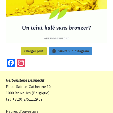
Charger plus
Suivre sur Instagram
Fa
In
ce
st
b
a
Herboristerie Desmecht
o
gr
Place Sainte-Catherine 10
o
a
1000 Bruxelles (Belgique)
tel: +32(0)2/511.29.59
k
m
Heures d'ouverture: