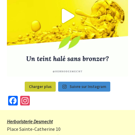
Charger plus
Suivre sur Instagram
Fa
In
ce
st
b
a
Herboristerie Desmecht
o
gr
Place Sainte-Catherine 10