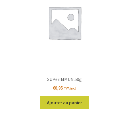
SUPerIMMUN 50g
€
8,95
TVA incl.
Ajouter au panier