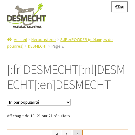
Aller
Aller
Menu
à
au
la
contenu
navigation
Ouvrir
Langue :
Accueil
Herboristerie
SUPerPOWDER (mélanges de
le
poudres)
DESMECHT
Page 2
menu
enfant
[:fr]DESMECHT[:nl]DESM
Ouvrir
E-shop
ECHT[:en]DESMECHT
le
Ouvrir
Info
menu
le
enfant
Contact
menu
enfant
Login – Mijn Account
Trié
Affichage de 13–21 sur 21 résultats
par
popularité
1
2