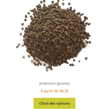
Ambrette (graine)
A partir de:
€
6,35
Ce
Choix des options
produit