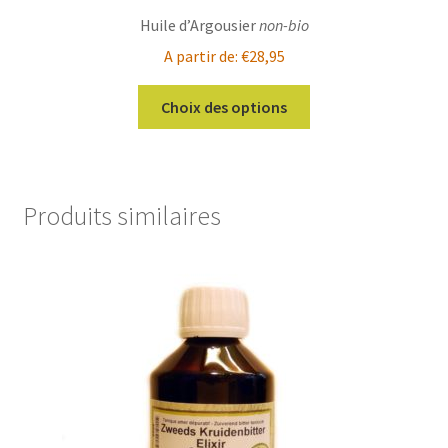
Huile d’Argousier
non-bio
A partir de:
€
28,95
Ce
Choix des options
produit
a
plusieurs
variations.
Produits similaires
Les
options
peuvent
être
choisies
sur
la
page
du
produit