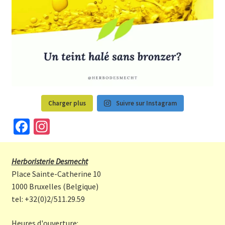
Charger plus
Suivre sur Instagram
Fa
In
ce
st
b
a
Herboristerie Desmecht
o
gr
Place Sainte-Catherine 10
o
a
1000 Bruxelles (Belgique)
tel: +32(0)2/511.29.59
k
m
Heures d'ouverture: