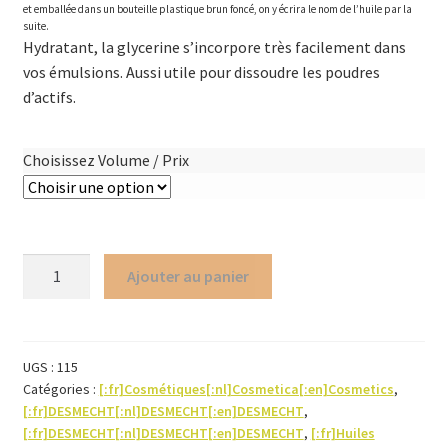
et emballée dans un bouteille plastique brun foncé, on y écrira le nom de l’huile par la
suite.
Hydratant, la glycerine s’incorpore très facilement dans
vos émulsions. Aussi utile pour dissoudre les poudres
d’actifs.
Choisissez Volume / Prix
quantité
Ajouter au panier
de
Glycérine
non-
bio
UGS :
115
Catégories :
[:fr]Cosmétiques[:nl]Cosmetica[:en]Cosmetics
,
[:fr]DESMECHT[:nl]DESMECHT[:en]DESMECHT
,
[:fr]DESMECHT[:nl]DESMECHT[:en]DESMECHT
,
[:fr]Huiles