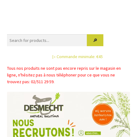
a
plusieurs
variations.
Les
options
peuvent
être
▷ Commande minimale: €45
choisies
sur
Tous nos produits ne sont pas encore repris sur le magasin en
la
ligne, n'hésitez pas à nous téléphoner pour ce que vous ne
page
trouvez pas: 02/511 29 59.
du
produit