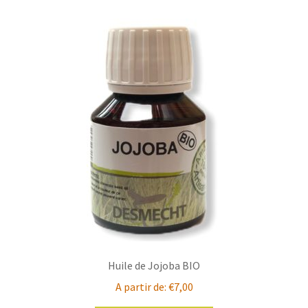
variations.
Les
options
peuvent
être
choisies
sur
la
page
du
produit
Huile de Jojoba BIO
A partir de:
€
7,00