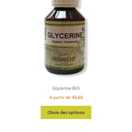
Glycerine BIO
A partir de:
€
6,60
Ce
Choix des options
produit
a
plusieurs