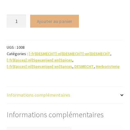
quantité
Ajouter au panier
de
Piment
noir
(graine)
UGS :
1008
Catégories :
[:fr]DESMECHT[:nl]DESMECHT[:en]DESMECHT
,
[:fr]Epices[:nl]Specerijen[:en]Spices
,
[:fr]Epices[:nl]Specerijen[:en]Spices
,
DESMECHT
,
Herboristerie
Informations complémentaires
Informations complémentaires