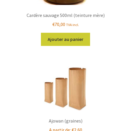
Cardère sauvage 500ml (teinture mère)
€
70,00
TVA incl.
Ajouter au panier
Ajowan (graines)
A partir de:
€
2,60