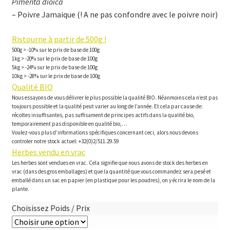
Pimenta dioica
– Poivre Jamaique (! A ne pas confondre avec le poivre noir)
Ristourne à partir de 500g !
500g > -10% sur le prix de base de 100g
1kg > -20% sur le prix de base de 100g
5kg > -24% sur le prix de base de 100g
10kg > -28% sur le prix de base de 100g
Qualité BIO
Nous essayons de vous délivrer le plus possible la qualité BIO. Néanmoins cela n’est pas
toujours possible et la qualité peut varier au long de l’année. Et cela par cause de:
récoltes insuffisantes, pas suffisament de principes actifs dans la qualité bio,
temporairement pas disponible en qualité bio,…
Voulez-vous plus d’informations spécifiques concernant ceci, alors nous devons
controler notre stock actuel: +32(0)2/511.29.59
Herbes vendu en vrac
Les herbes sont vendues en vrac. Cela signifie que nous avons de stock des herbes en
vrac (dans des gros emballages) et que la quantité que vous commandez sera pesé et
emballé dans un sac en papier (en plastique pour les poudres), on y écrira le nom de la
plante.
Choisissez Poids / Prix