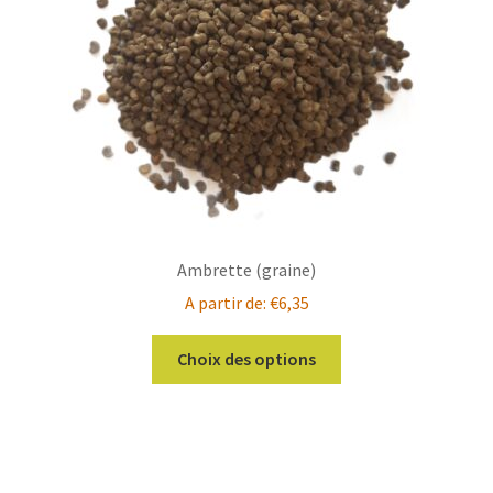
Ambrette (graine)
A partir de:
€
6,35
Ce
Choix des options
produit
a
plusieurs
variations.
Les