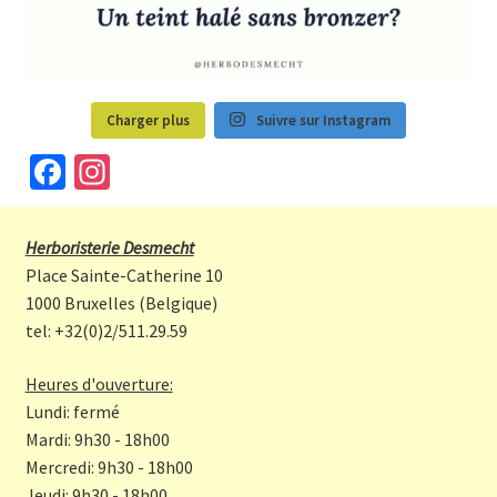
Charger plus
Suivre sur Instagram
Fa
In
ce
st
b
a
Herboristerie Desmecht
o
gr
Place Sainte-Catherine 10
o
a
1000 Bruxelles (Belgique)
tel: +32(0)2/511.29.59
k
m
Heures d'ouverture:
Lundi: fermé
Mardi: 9h30 - 18h00
Mercredi: 9h30 - 18h00
Jeudi: 9h30 - 18h00