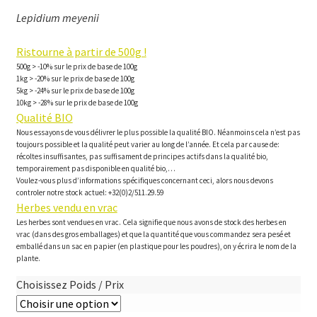
Lepidium meyenii
Ristourne à partir de 500g !
500g > -10% sur le prix de base de 100g
1kg > -20% sur le prix de base de 100g
5kg > -24% sur le prix de base de 100g
10kg > -28% sur le prix de base de 100g
Qualité BIO
Nous essayons de vous délivrer le plus possible la qualité BIO. Néanmoins cela n’est pas
toujours possible et la qualité peut varier au long de l’année. Et cela par cause de:
récoltes insuffisantes, pas suffisament de principes actifs dans la qualité bio,
temporairement pas disponible en qualité bio,…
Voulez-vous plus d’informations spécifiques concernant ceci, alors nous devons
controler notre stock actuel: +32(0)2/511.29.59
Herbes vendu en vrac
Les herbes sont vendues en vrac. Cela signifie que nous avons de stock des herbes en
vrac (dans des gros emballages) et que la quantité que vous commandez sera pesé et
emballé dans un sac en papier (en plastique pour les poudres), on y écrira le nom de la
plante.
Choisissez Poids / Prix