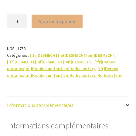
quantité
Ajouter au panier
de
Maca
(racine
poudre)
UGS :
1753
Catégories :
[:fr]DESMECHT[:nl]DESMECHT[:en]DESMECHT
,
[:fr]DESMECHT[:nl]DESMECHT[:en]DESMECHT
,
[:fr]Herbes
unitaires[:nl]Kruiden unitair[:en]Herbs unitary
,
[:fr]Herbes
unitaires[:nl]Kruiden unitair[:en]Herbs unitary
,
Herboristerie
Informations complémentaires
Informations complémentaires