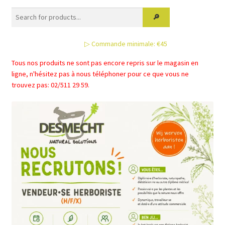
options
peuvent
être
▷ Commande minimale: €45
choisies
sur
Tous nos produits ne sont pas encore repris sur le magasin en
la
ligne, n'hésitez pas à nous téléphoner pour ce que vous ne
page
trouvez pas: 02/511 29 59.
du
produit