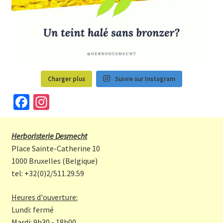
Charger plus
Suivre sur Instagram
Fa
In
ce
st
b
a
Herboristerie Desmecht
o
gr
Place Sainte-Catherine 10
o
a
1000 Bruxelles (Belgique)
tel: +32(0)2/511.29.59
k
m
Heures d'ouverture:
Lundi: fermé
Mardi: 9h30 - 18h00