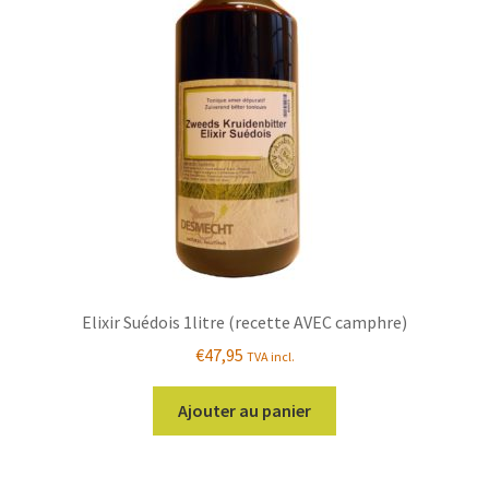
peuvent
être
choisies
sur
la
page
du
produit
Elixir Suédois 1litre (recette AVEC camphre)
€
47,95
TVA incl.
Ajouter au panier