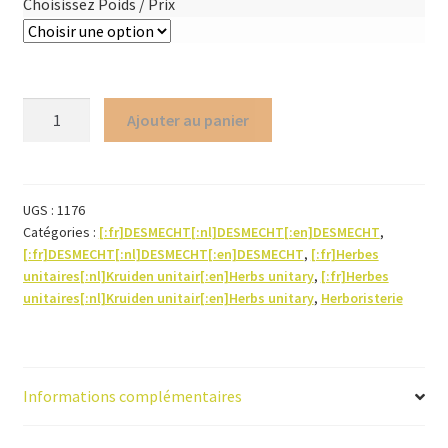
Choisissez Poids / Prix
quantité
Ajouter au panier
de
Ortie
piquante
(semence)
UGS :
1176
Catégories :
[:fr]DESMECHT[:nl]DESMECHT[:en]DESMECHT
,
[:fr]DESMECHT[:nl]DESMECHT[:en]DESMECHT
,
[:fr]Herbes
unitaires[:nl]Kruiden unitair[:en]Herbs unitary
,
[:fr]Herbes
unitaires[:nl]Kruiden unitair[:en]Herbs unitary
,
Herboristerie
Informations complémentaires