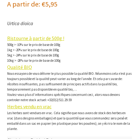
A partir de:
€
5,95
Urtica dioica
Ristourne à partir de 500g !
500g > -10% sur le prix de base de 100g
1kg > -20% sur le prix de base de 100g
5kg > -24% sur le prix de base de 100g
10kg > -28% sur le prix de base de 100g
Qualité BIO
Nous essayons de vous délivrer le plus possible la qualité BIO. Néanmoins cela n’est pas
toujours possible et la qualité peut varier au long de l’année. Et cela par cause de:
récoltes insuffisantes, pas suffisament de principes actifs dans la qualité bio,
temporairement pas disponible en qualité bio,…
Voulez-vous plus d’informations spécifiques concernant ceci, alors nous devons
controler notre stock actuel: +32(0)2/511.29.59
Herbes vendu en vrac
Les herbes sont vendues en vrac. Cela signifie que nous avons de stock des herbes en
vrac (dans des gros emballages) et que la quantité que vous commandez sera pesé et
emballé dans un sac en papier (en plastique pour les poudres), on y écrira le nom de la
plante.