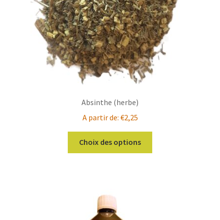
Absinthe (herbe)
A partir de:
€
2,25
Ce
Choix des options
produit
a
plusieurs
variations.
Les
options