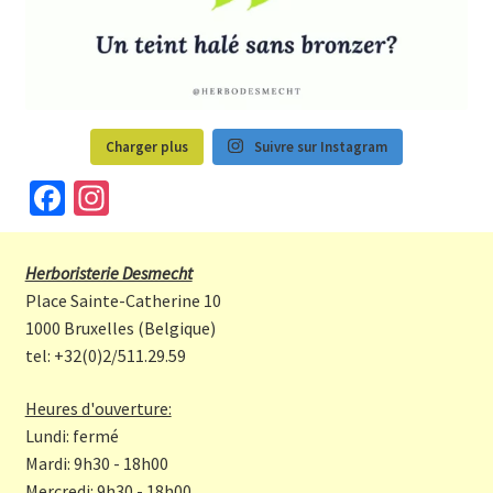
Charger plus
Suivre sur Instagram
Fa
In
ce
st
b
a
Herboristerie Desmecht
o
gr
Place Sainte-Catherine 10
o
a
1000 Bruxelles (Belgique)
tel: +32(0)2/511.29.59
k
m
Heures d'ouverture:
Lundi: fermé
Mardi: 9h30 - 18h00
Mercredi: 9h30 - 18h00