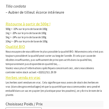
Tilia cordata
– Aubier de tilleul: écorce intérieure
Ristourne à partir de 500g !
500g > -10% sur le prix de base de 100g
1kg > -20% sur le prix de base de 100g
5kg > -24% sur le prix de base de 100g
10kg > -28% sur le prix de base de 100g
Qualité BIO
Nous essayons de vous délivrer le plus possible la qualité BIO. Néanmoins cela n’est pas
toujours possible et la qualité peut varier au long de l’année. Et cela par cause de:
récoltes insuffisantes, pas suffisament de principes actifs dans la qualité bio,
temporairement pas disponible en qualité bio,…
Voulez-vous plus d’informations spécifiques concernant ceci, alors nous devons
controler notre stock actuel: +32(0)2/511.29.59
Herbes vendu en vrac
Les herbes sont vendues en vrac. Cela signifie que nous avons de stock des herbes en
vrac (dans des gros emballages) et que la quantité que vous commandez sera pesé et
emballé dans un sac en papier (en plastique pour les poudres), on y écrira le nom de la
plante.
Choisissez Poids / Prix