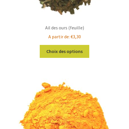
Ail des ours (feuille)
A partir de:
€
3,30
Ce
Choix des options
produit
a
plusieurs
variations.
Les
options
peuvent
être
choisies
sur
la