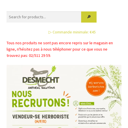
Les
options
peuvent
être
▷ Commande minimale: €45
choisies
sur
Tous nos produits ne sont pas encore repris sur le magasin en
la
ligne, n'hésitez pas à nous téléphoner pour ce que vous ne
page
trouvez pas: 02/511 29 59.
du
produit