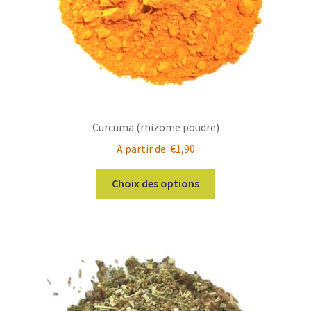
page
du
produit
Curcuma (rhizome poudre)
A partir de:
€
1,90
Ce
Choix des options
produit
a
plusieurs
variations.
Les
options
peuvent