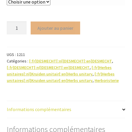
quantité
Ajouter au panier
de
Tilleul
(aubier)
UGS :
1211
Catégories :
[:fr]DESMECHT[:nl]DESMECHT[:en]DESMECHT
,
[:fr]DESMECHT[:nl]DESMECHT[:en]DESMECHT
,
[:fr]Herbes
unitaires[:nl]Kruiden unitair[:en]Herbs unitary
,
[:fr]Herbes
unitaires[:nl]Kruiden unitair[:en]Herbs unitary
,
Herboristerie
Informations complémentaires
Informations complémentaires