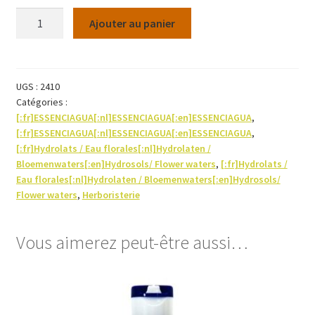
quantité
Ajouter au panier
de
Hydrolat
Cypres
Bio
UGS :
2410
Catégories :
250ml
[:fr]ESSENCIAGUA[:nl]ESSENCIAGUA[:en]ESSENCIAGUA
,
[:fr]ESSENCIAGUA[:nl]ESSENCIAGUA[:en]ESSENCIAGUA
,
[:fr]Hydrolats / Eau florales[:nl]Hydrolaten /
Bloemenwaters[:en]Hydrosols/ Flower waters
,
[:fr]Hydrolats /
Eau florales[:nl]Hydrolaten / Bloemenwaters[:en]Hydrosols/
Flower waters
,
Herboristerie
Vous aimerez peut-être aussi…