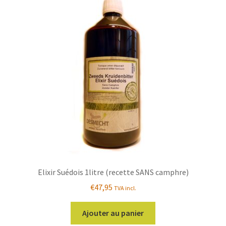
Les
options
peuvent
être
choisies
sur
la
page
du
produit
Elixir Suédois 1litre (recette SANS camphre)
€
47,95
TVA incl.
Ajouter au panier