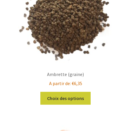
Ambrette (graine)
A partir de:
€
6,35
Ce
Choix des options
produit
a
plusieurs
variations.