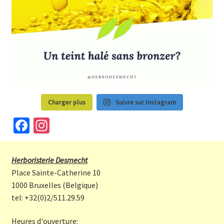
Charger plus
Suivre sur Instagram
Fa
In
ce
st
b
a
Herboristerie Desmecht
o
gr
Place Sainte-Catherine 10
o
a
1000 Bruxelles (Belgique)
tel: +32(0)2/511.29.59
k
m
Heures d'ouverture: