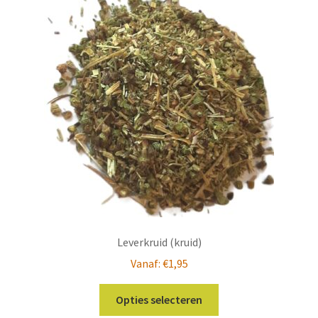
Leverkruid (kruid)
Vanaf:
€
1,95
Dit
Opties selecteren
product