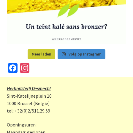
Meer laden
Volg op Instagram
Fa
In
ce
st
b
a
Herboristerij Desmecht
o
gr
Sint-Katelijneplein 10
o
a
1000 Brussel (België)
tel: +32(0)2/511.29.59
k
m
Openingsuren:
Maandag: gesloten