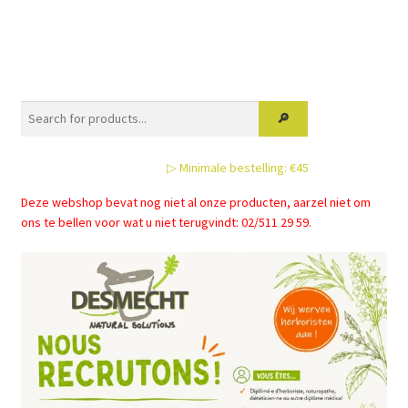
heeft
meerdere
variaties.
Deze
optie
kan
gekozen
▷ Minimale bestelling: €45
worden
op
Deze webshop bevat nog niet al onze producten, aarzel niet om
de
ons te bellen voor wat u niet terugvindt: 02/511 29 59.
productpagina