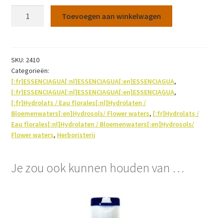
Hydrolaat
Toevoegen aan winkelwagen
Cipres
Bio
250ml
aantal
SKU:
2410
Categorieën:
[:fr]ESSENCIAGUA[:nl]ESSENCIAGUA[:en]ESSENCIAGUA
,
[:fr]ESSENCIAGUA[:nl]ESSENCIAGUA[:en]ESSENCIAGUA
,
[:fr]Hydrolats / Eau florales[:nl]Hydrolaten /
Bloemenwaters[:en]Hydrosols/ Flower waters
,
[:fr]Hydrolats /
Eau florales[:nl]Hydrolaten / Bloemenwaters[:en]Hydrosols/
Flower waters
,
Herboristerij
Je zou ook kunnen houden van …