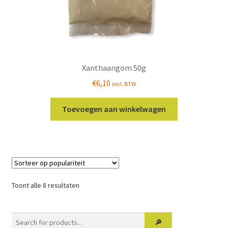
Xanthaangom 50g
€
6,10
incl. BTW
Toevoegen aan winkelwagen
Gesorteerd
Toont alle 8 resultaten
op
populariteit