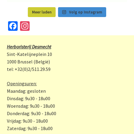
Meer laden
Volg op Instagram
Fa
In
ce
st
b
a
Herboristerij Desmecht
o
gr
Sint-Katelijneplein 10
o
a
1000 Brussel (België)
tel: +32(0)2/511.29.59
k
m
Openingsuren:
Maandag: gesloten
Dinsdag: 9u30 - 18u00
Woensdag: 9u30 - 18u00
Donderdag: 9u30 - 18u00
Vrijdag: 9u30 - 18u00
Zaterdag: 9u30 - 18u00