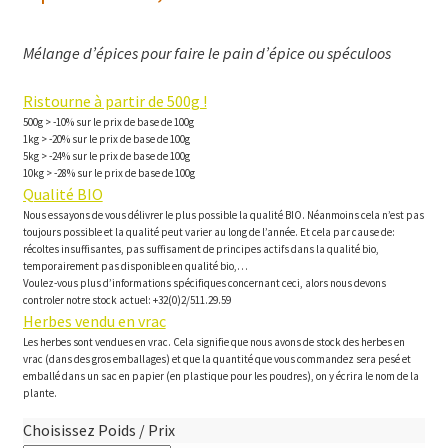
Mélange d’épices pour faire le pain d’épice ou spéculoos
Ristourne à partir de 500g !
500g > -10% sur le prix de base de 100g
1kg > -20% sur le prix de base de 100g
5kg > -24% sur le prix de base de 100g
10kg > -28% sur le prix de base de 100g
Qualité BIO
Nous essayons de vous délivrer le plus possible la qualité BIO. Néanmoins cela n’est pas
toujours possible et la qualité peut varier au long de l’année. Et cela par cause de:
récoltes insuffisantes, pas suffisament de principes actifs dans la qualité bio,
temporairement pas disponible en qualité bio,…
Voulez-vous plus d’informations spécifiques concernant ceci, alors nous devons
controler notre stock actuel: +32(0)2/511.29.59
Herbes vendu en vrac
Les herbes sont vendues en vrac. Cela signifie que nous avons de stock des herbes en
vrac (dans des gros emballages) et que la quantité que vous commandez sera pesé et
emballé dans un sac en papier (en plastique pour les poudres), on y écrira le nom de la
plante.
Choisissez Poids / Prix