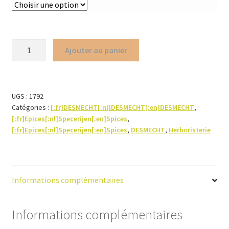
quantité
Ajouter au panier
de
Epices
Speculoos
(poudre)
UGS :
1792
Catégories :
[:fr]DESMECHT[:nl]DESMECHT[:en]DESMECHT
,
[:fr]Epices[:nl]Specerijen[:en]Spices
,
[:fr]Epices[:nl]Specerijen[:en]Spices
,
DESMECHT
,
Herboristerie
Informations complémentaires
Informations complémentaires