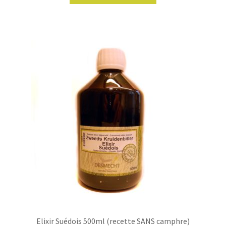
a
plusieurs
variations.
Les
options
peuvent
être
choisies
sur
la
page
du
produit
Elixir Suédois 500ml (recette SANS camphre)