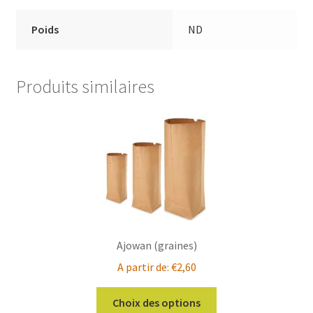
Poids
ND
Produits similaires
Ajowan (graines)
A partir de:
€
2,60
Ce
Choix des options
produit