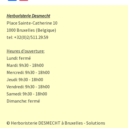
ce
st
b
a
Herboristerie Desmecht
o
gr
Place Sainte-Catherine 10
o
a
1000 Bruxelles (Belgique)
tel: +32(0)2/511.29.59
k
m
Heures d'ouverture:
Lundi: fermé
Mardi: 9h30 - 18h00
Mercredi: 9h30 - 18h00
Jeudi: 9h30 - 18h00
Vendredi: 9h30 - 18h00
Samedi: 9h30 - 18h00
Dimanche: fermé
© Herboristerie DESMECHT à Bruxelles - Solutions