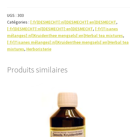
du
soir
UGS :
303
Catégories :
[:fr]DESMECHT[:nl]DESMECHT[:en]DESMECHT
,
Tisane-
[:fr]DESMECHT[:nl]DESMECHT[:en]DESMECHT
,
[:fr]Tisanes
100g
mélanges[:nl]Kruidenthee mengsels[:en]Herbal tea mixtures
,
[:fr]Tisanes mélanges[:nl]Kruidenthee mengsels[:en]Herbal tea
mixtures
,
Herboristerie
Produits similaires