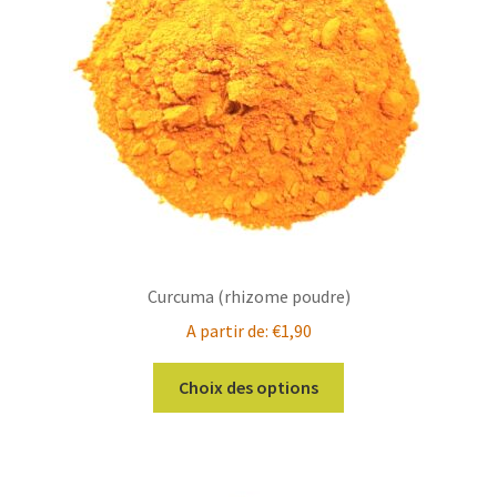
Curcuma (rhizome poudre)
A partir de:
€
1,90
Ce
Choix des options
produit
a
plusieurs
variations.