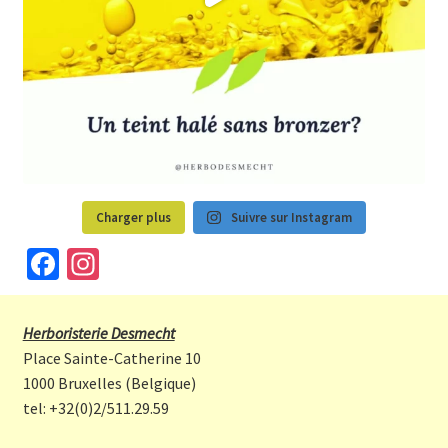
Charger plus
Suivre sur Instagram
Fa
In
ce
st
b
a
Herboristerie Desmecht
o
gr
Place Sainte-Catherine 10
o
a
1000 Bruxelles (Belgique)
tel: +32(0)2/511.29.59
k
m