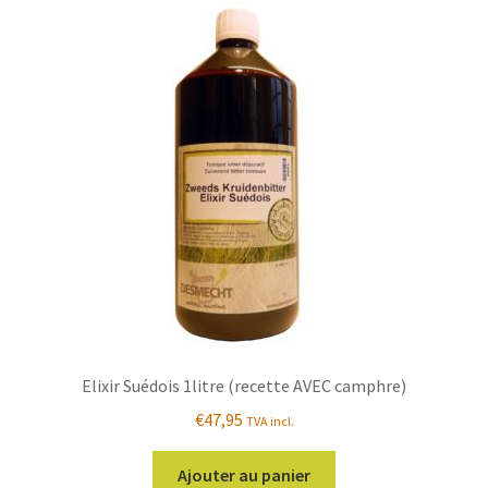
Les
options
peuvent
être
choisies
sur
la
page
du
produit
Elixir Suédois 1litre (recette AVEC camphre)
€
47,95
TVA incl.
Ajouter au panier