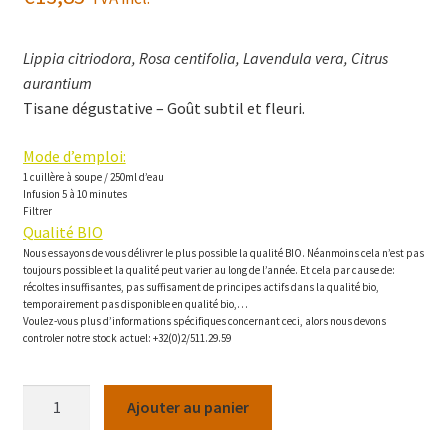
Lippia citriodora, Rosa centifolia, Lavendula vera, Citrus
aurantium
Tisane dégustative – Goût subtil et fleuri.
Mode d’emploi:
1 cuillère à soupe / 250ml d’eau
Infusion 5 à 10 minutes
Filtrer
Qualité BIO
Nous essayons de vous délivrer le plus possible la qualité BIO. Néanmoins cela n’est pas
toujours possible et la qualité peut varier au long de l’année. Et cela par cause de:
récoltes insuffisantes, pas suffisament de principes actifs dans la qualité bio,
temporairement pas disponible en qualité bio,…
Voulez-vous plus d’informations spécifiques concernant ceci, alors nous devons
controler notre stock actuel: +32(0)2/511.29.59
quantité
Ajouter au panier
de
Thé