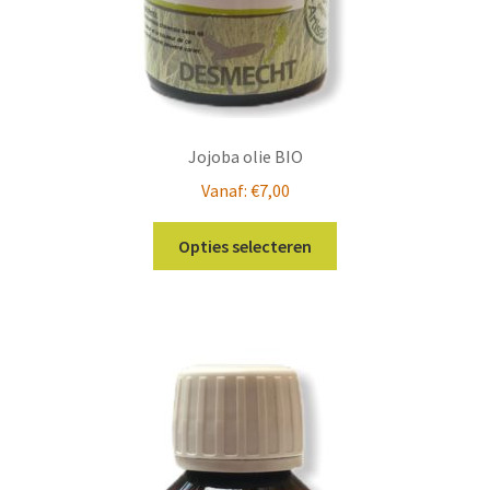
Jojoba olie BIO
Vanaf:
€
7,00
Dit
Opties selecteren
product
heeft
meerdere
variaties.
Deze
optie
kan
gekozen
worden