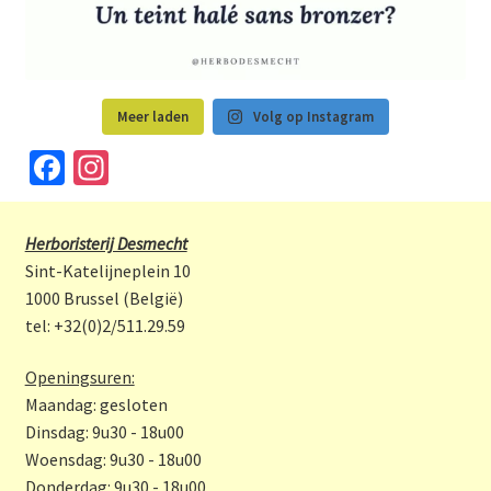
Meer laden
Volg op Instagram
Fa
In
ce
st
b
a
Herboristerij Desmecht
o
gr
Sint-Katelijneplein 10
o
a
1000 Brussel (België)
tel: +32(0)2/511.29.59
k
m
Openingsuren:
Maandag: gesloten
Dinsdag: 9u30 - 18u00
Woensdag: 9u30 - 18u00
Donderdag: 9u30 - 18u00