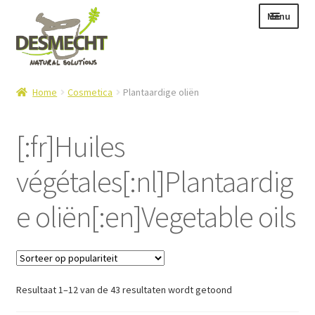
Ga
Ga
Menu
door
naar
naar
de
navigatie
inhoud
Subme
Taal:
Home
Cosmetica
Plantaardige oliën
uitvou
[:fr]Huiles
végétales[:nl]Plantaardig
Subme
E-shop
uitvou
Subme
Info
e oliën[:en]Vegetable oils
uitvou
Contact
Login – Mijn Account
Gesorteerd
Resultaat 1–12 van de 43 resultaten wordt getoond
op