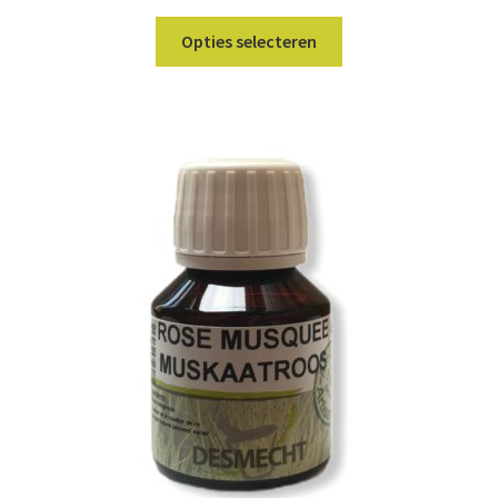
Dit
Opties selecteren
product
heeft
meerdere
variaties.
Deze
optie
kan
gekozen
worden
op
de
productpagina