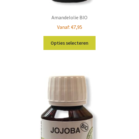
Amandelolie BIO
Vanaf:
€
7,95
Dit
Opties selecteren
product
heeft
meerdere
variaties.
Deze
optie
kan
gekozen
worden
op
de
productpagina