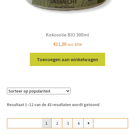
Kokosolie BIO 300ml
€
11,00
incl. BTW
Toevoegen aan winkelwagen
Gesorteerd
Resultaat 1–12 van de 43 resultaten wordt getoond
op
populariteit
1
2
3
4