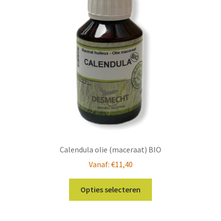
kan
gekozen
worden
op
de
productpagina
Calendula olie (maceraat) BIO
Vanaf:
€
11,40
Dit
Opties selecteren
product
heeft