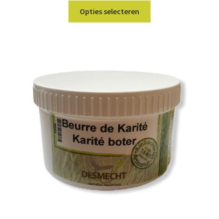
Dit
Opties selecteren
product
heeft
meerdere
variaties.
Deze
optie
kan
gekozen
worden
op
de
productpagina