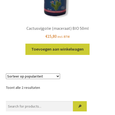
Cactusvijgolie (maceraat) BIO 50ml
€
15,80
incl. BTW
Toevoegen aan winkelwagen
Gesorteerd
Toont alle 2 resultaten
op
populariteit