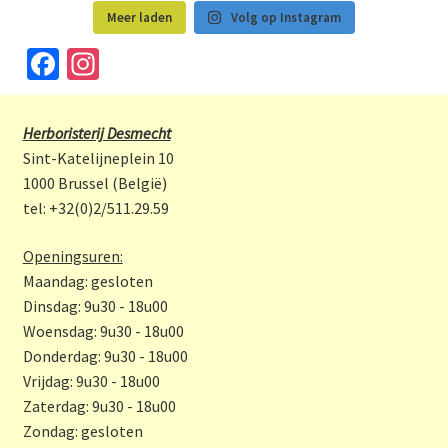
Meer laden
Volg op Instagram
Fa
In
ce
st
b
a
Herboristerij Desmecht
o
gr
Sint-Katelijneplein 10
o
a
1000 Brussel (België)
tel: +32(0)2/511.29.59
k
m
Openingsuren:
Maandag: gesloten
Dinsdag: 9u30 - 18u00
Woensdag: 9u30 - 18u00
Donderdag: 9u30 - 18u00
Vrijdag: 9u30 - 18u00
Zaterdag: 9u30 - 18u00
Zondag: gesloten