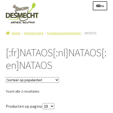
Ga
Ga
Menu
door
naar
naar
de
navigatie
inhoud
Subme
Taal:
Home
Herboristerij
Kruidensupplementen
NATAOS
uitvou
[:fr]NATAOS[:nl]NATAOS[:
en]NATAOS
Subme
E-shop
uitvou
Subme
Info
uitvou
Contact
Gesorteerd
Toont alle 2 resultaten
Login – Mijn Account
op
populariteit
Producten op pagina