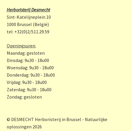
b
a
Herboristerij Desmecht
o
gr
Sint-Katelijneplein 10
o
a
1000 Brussel (België)
tel: +32(0)2/511.29.59
k
m
Openingsuren:
Maandag: gesloten
Dinsdag: 9u30 - 18u00
Woensdag: 9u30 - 18u00
Donderdag: 9u30 - 18u00
Vrijdag: 9u30 - 18u00
Zaterdag: 9u30 - 18u00
Zondag: gesloten
© DESMECHT Herboristerij in Brussel - Natuurlijke
oplossingen 2026