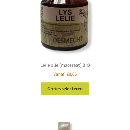
Lelie olie (maceraat) BIO
Vanaf:
€
8,65
Dit
Opties selecteren
product
heeft
meerdere
variaties.
Deze
optie