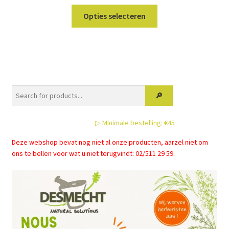
Dit
Opties selecteren
product
heeft
meerdere
variaties.
Deze
optie
kan
gekozen
▷ Minimale bestelling: €45
worden
op
Deze webshop bevat nog niet al onze producten, aarzel niet om
de
ons te bellen voor wat u niet terugvindt: 02/511 29 59.
productpagina