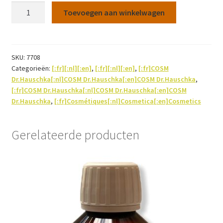
Kyodophilus
Toevoegen aan winkelwagen
multi
9
60caps
aantal
SKU:
7708
Categorieën:
[:fr][:nl][:en]
,
[:fr][:nl][:en]
,
[:fr]COSM
Dr.Hauschka[:nl]COSM Dr.Hauschka[:en]COSM Dr.Hauschka
,
[:fr]COSM Dr.Hauschka[:nl]COSM Dr.Hauschka[:en]COSM
Dr.Hauschka
,
[:fr]Cosmétiques[:nl]Cosmetica[:en]Cosmetics
Gerelateerde producten