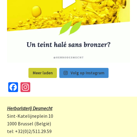
Meer laden
Volg op Instagram
Fa
In
ce
st
b
a
Herboristerij Desmecht
o
gr
Sint-Katelijneplein 10
o
a
1000 Brussel (België)
tel: +32(0)2/511.29.59
k
m