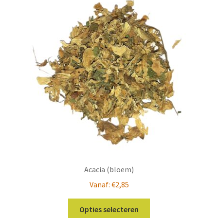
Acacia (bloem)
Vanaf:
€
2,85
Dit
Opties selecteren
product