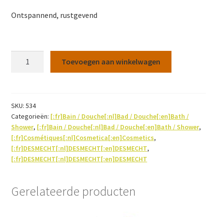
Ontspannend, rustgevend
Badzout
Toevoegen aan winkelwagen
-
Relax
300g
aantal
SKU:
534
Categorieën:
[:fr]Bain / Douche[:nl]Bad / Douche[:en]Bath /
Shower
,
[:fr]Bain / Douche[:nl]Bad / Douche[:en]Bath / Shower
,
[:fr]Cosmétiques[:nl]Cosmetica[:en]Cosmetics
,
[:fr]DESMECHT[:nl]DESMECHT[:en]DESMECHT
,
[:fr]DESMECHT[:nl]DESMECHT[:en]DESMECHT
Gerelateerde producten