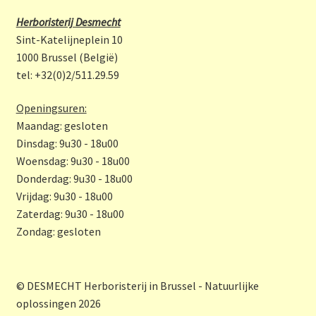
b
a
Herboristerij Desmecht
o
gr
Sint-Katelijneplein 10
o
a
1000 Brussel (België)
tel: +32(0)2/511.29.59
k
m
Openingsuren:
Maandag: gesloten
Dinsdag: 9u30 - 18u00
Woensdag: 9u30 - 18u00
Donderdag: 9u30 - 18u00
Vrijdag: 9u30 - 18u00
Zaterdag: 9u30 - 18u00
Zondag: gesloten
© DESMECHT Herboristerij in Brussel - Natuurlijke
oplossingen 2026