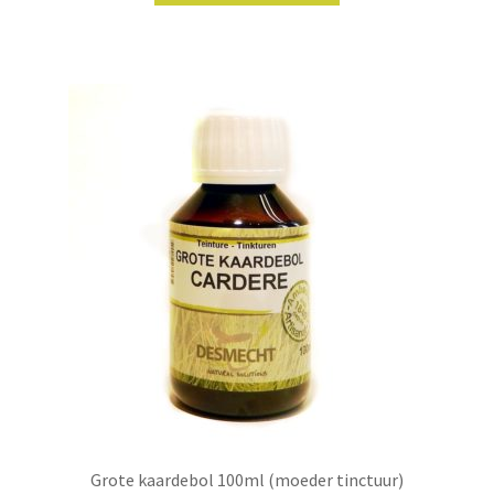
heeft
meerdere
variaties.
Deze
optie
kan
gekozen
worden
op
de
productpagina
Grote kaardebol 100ml (moeder tinctuur)