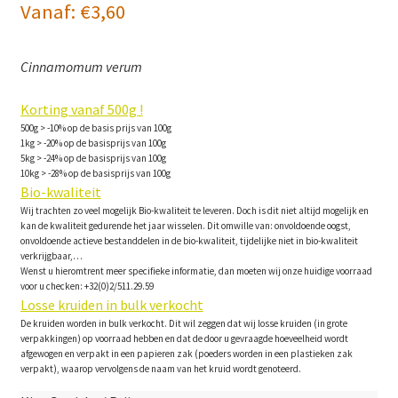
Vanaf:
€
3,60
Cinnamomum verum
Korting vanaf 500g !
500g > -10% op de basis prijs van 100g
1kg > -20% op de basisprijs van 100g
5kg > -24% op de basisprijs van 100g
10kg > -28% op de basisprijs van 100g
Bio-kwaliteit
Wij trachten zo veel mogelijk Bio-kwaliteit te leveren. Doch is dit niet altijd mogelijk en
kan de kwaliteit gedurende het jaar wisselen. Dit omwille van: onvoldoende oogst,
onvoldoende actieve bestanddelen in de bio-kwaliteit, tijdelijke niet in bio-kwaliteit
verkrijgbaar,…
Wenst u hieromtrent meer specifieke informatie, dan moeten wij onze huidige voorraad
voor u checken: +32(0)2/511.29.59
Losse kruiden in bulk verkocht
De kruiden worden in bulk verkocht. Dit wil zeggen dat wij losse kruiden (in grote
verpakkingen) op voorraad hebben en dat de door u gevraagde hoeveelheid wordt
afgewogen en verpakt in een papieren zak (poeders worden in een plastieken zak
verpakt), waarop vervolgens de naam van het kruid wordt genoteerd.