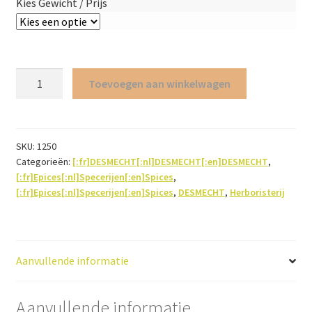
Kies Gewicht / Prijs
Kaneel
Toevoegen aan winkelwagen
van
Ceylan
(schors
versneden)
SKU:
1250
Categorieën:
[:fr]DESMECHT[:nl]DESMECHT[:en]DESMECHT
,
aantal
[:fr]Epices[:nl]Specerijen[:en]Spices
,
[:fr]Epices[:nl]Specerijen[:en]Spices
,
DESMECHT
,
Herboristerij
Aanvullende informatie
Aanvullende informatie