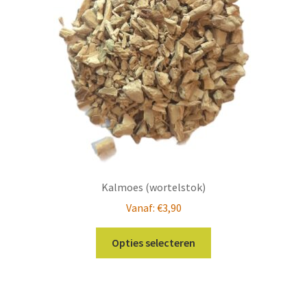
Kalmoes (wortelstok)
Vanaf:
€
3,90
Dit
Opties selecteren
product
heeft
meerdere
variaties.