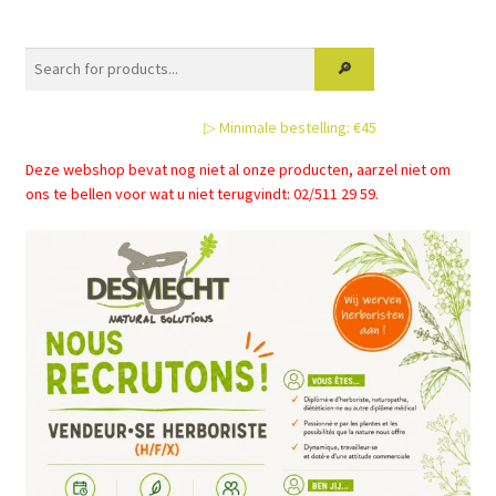
Deze
optie
kan
gekozen
▷ Minimale bestelling: €45
worden
op
Deze webshop bevat nog niet al onze producten, aarzel niet om
de
ons te bellen voor wat u niet terugvindt: 02/511 29 59.
productpagina