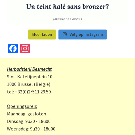
Meer laden
Volg op Instagram
Fa
In
ce
st
b
a
Herboristerij Desmecht
o
gr
Sint-Katelijneplein 10
o
a
1000 Brussel (België)
tel: +32(0)2/511.29.59
k
m
Openingsuren:
Maandag: gesloten
Dinsdag: 9u30 - 18u00
Woensdag: 9u30 - 18u00