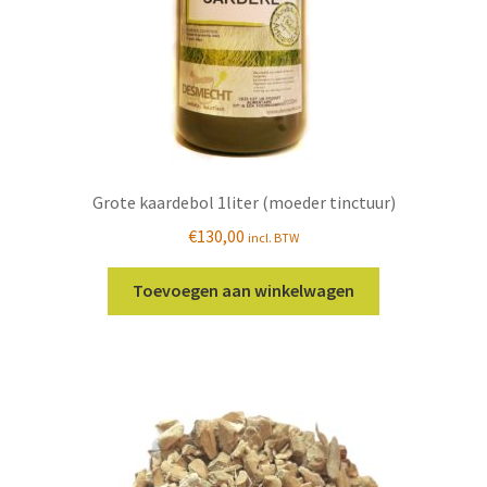
productpagina
Grote kaardebol 1liter (moeder tinctuur)
€
130,00
incl. BTW
Toevoegen aan winkelwagen