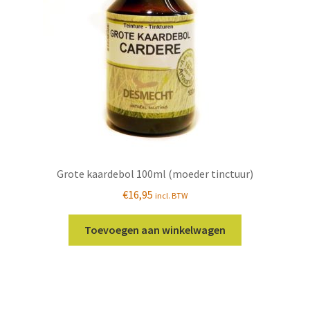
worden
op
de
productpagina
Grote kaardebol 100ml (moeder tinctuur)
€
16,95
incl. BTW
Toevoegen aan winkelwagen