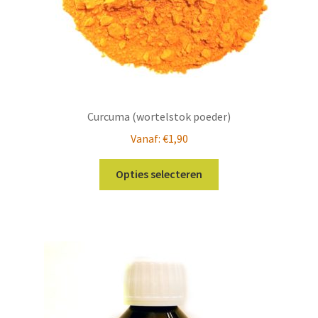
Curcuma (wortelstok poeder)
Vanaf:
€
1,90
Dit
Opties selecteren
product
heeft
meerdere
variaties.
Deze
optie
kan
gekozen