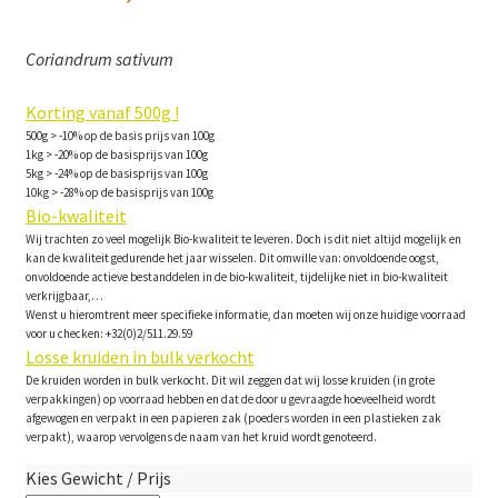
Coriandrum sativum
Korting vanaf 500g !
500g > -10% op de basis prijs van 100g
1kg > -20% op de basisprijs van 100g
5kg > -24% op de basisprijs van 100g
10kg > -28% op de basisprijs van 100g
Bio-kwaliteit
Wij trachten zo veel mogelijk Bio-kwaliteit te leveren. Doch is dit niet altijd mogelijk en
kan de kwaliteit gedurende het jaar wisselen. Dit omwille van: onvoldoende oogst,
onvoldoende actieve bestanddelen in de bio-kwaliteit, tijdelijke niet in bio-kwaliteit
verkrijgbaar,…
Wenst u hieromtrent meer specifieke informatie, dan moeten wij onze huidige voorraad
voor u checken: +32(0)2/511.29.59
Losse kruiden in bulk verkocht
De kruiden worden in bulk verkocht. Dit wil zeggen dat wij losse kruiden (in grote
verpakkingen) op voorraad hebben en dat de door u gevraagde hoeveelheid wordt
afgewogen en verpakt in een papieren zak (poeders worden in een plastieken zak
verpakt), waarop vervolgens de naam van het kruid wordt genoteerd.
Kies Gewicht / Prijs