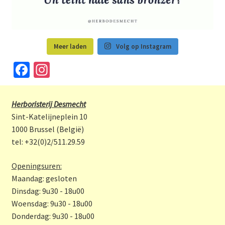
Meer laden
Volg op Instagram
Fa
In
ce
st
b
a
Herboristerij Desmecht
o
gr
Sint-Katelijneplein 10
o
a
1000 Brussel (België)
tel: +32(0)2/511.29.59
k
m
Openingsuren:
Maandag: gesloten
Dinsdag: 9u30 - 18u00
Woensdag: 9u30 - 18u00
Donderdag: 9u30 - 18u00