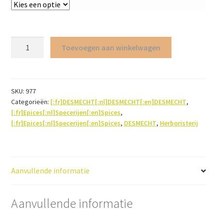
Koriander
Toevoegen aan winkelwagen
(vrucht
poeder)
aantal
SKU:
977
Categorieën:
[:fr]DESMECHT[:nl]DESMECHT[:en]DESMECHT
,
[:fr]Epices[:nl]Specerijen[:en]Spices
,
[:fr]Epices[:nl]Specerijen[:en]Spices
,
DESMECHT
,
Herboristerij
Aanvullende informatie
Aanvullende informatie