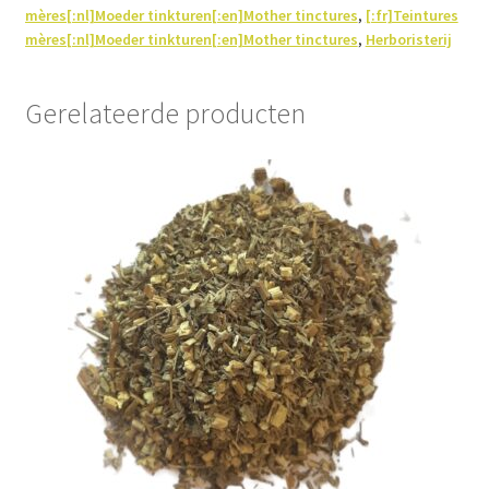
mères[:nl]Moeder tinkturen[:en]Mother tinctures
,
[:fr]Teintures
mères[:nl]Moeder tinkturen[:en]Mother tinctures
,
Herboristerij
Gerelateerde producten