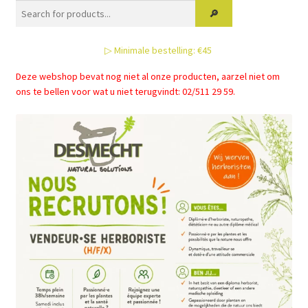
optie
kan
gekozen
▷ Minimale bestelling: €45
worden
op
Deze webshop bevat nog niet al onze producten, aarzel niet om
de
ons te bellen voor wat u niet terugvindt: 02/511 29 59.
productpagina