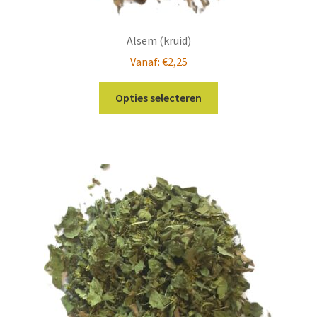
Alsem (kruid)
Vanaf:
€
2,25
Dit
Opties selecteren
product
heeft
meerdere
variaties.
Deze
optie
kan
gekozen
worden
op
de
productpagina