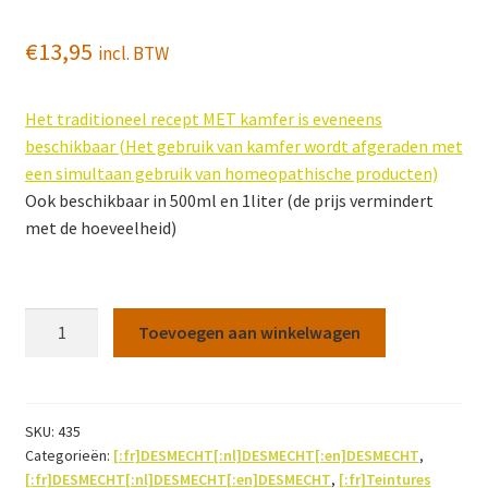
€
13,95
incl. BTW
Het traditioneel recept MET kamfer is eveneens
beschikbaar (Het gebruik van kamfer wordt afgeraden met
een simultaan gebruik van homeopathische producten)
Ook beschikbaar in 500ml en 1liter (de prijs vermindert
met de hoeveelheid)
Zweeds
Toevoegen aan winkelwagen
kruidenbitter
200ml
(recept
ZONDER
SKU:
435
Categorieën:
[:fr]DESMECHT[:nl]DESMECHT[:en]DESMECHT
,
kamfer)
[:fr]DESMECHT[:nl]DESMECHT[:en]DESMECHT
,
[:fr]Teintures
aantal