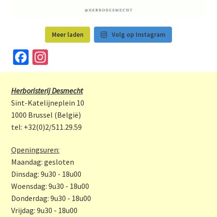
Meer laden
Volg op Instagram
Fa
In
ce
st
b
a
Herboristerij Desmecht
o
gr
Sint-Katelijneplein 10
o
a
1000 Brussel (België)
tel: +32(0)2/511.29.59
k
m
Openingsuren:
Maandag: gesloten
Dinsdag: 9u30 - 18u00
Woensdag: 9u30 - 18u00
Donderdag: 9u30 - 18u00
Vrijdag: 9u30 - 18u00