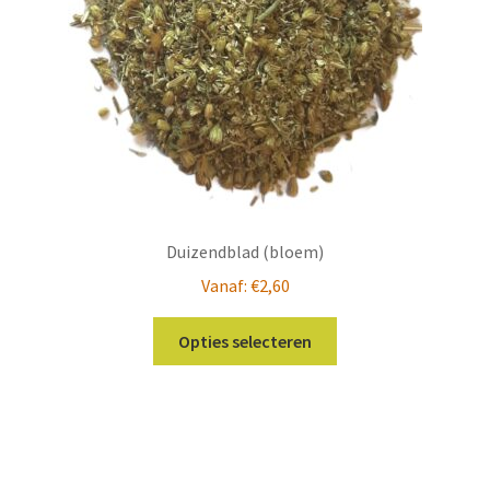
op
de
productpagina
Duizendblad (bloem)
Vanaf:
€
2,60
Dit
Opties selecteren
product
heeft
meerdere
variaties.
Deze