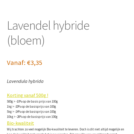
Lavendel hybride
(bloem)
Vanaf:
€
3,35
Lavendula hybrida
Korting vanaf 500g !
500g > -10% op de basis prijs van 100g
1kg > -20% op de basisprijs van 100g
5kg > -24% op de basisprijs van 100g
10kg > -28% op de basisprijs van 100g
Bio-kwaliteit
Wij trachten zo veel mogelijk Bio-kwaliteit te leveren. Doch is dit niet altijd mogelijk en