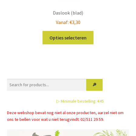
Daslook (blad)
Vanaf:
€
3,30
Dit
Opties selecteren
product
heeft
meerdere
variaties.
Deze
optie
kan
gekozen
▷ Minimale bestelling: €45
worden
op
Deze webshop bevat nog niet al onze producten, aarzel niet om
de
ons te bellen voor wat u niet terugvindt: 02/511 29 59.
productpagina