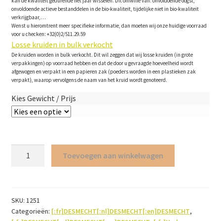
kan de kwaliteit gedurende het jaar wisselen. Dit omwille van: onvoldoende oogst,
onvoldoende actieve bestanddelen in de bio-kwaliteit, tijdelijke niet in bio-kwaliteit
verkrijgbaar,…
Wenst u hieromtrent meer specifieke informatie, dan moeten wij onze huidige voorraad
voor u checken: +32(0)2/511.29.59
Losse kruiden in bulk verkocht
De kruiden worden in bulk verkocht. Dit wil zeggen dat wij losse kruiden (in grote
verpakkingen) op voorraad hebben en dat de door u gevraagde hoeveelheid wordt
afgewogen en verpakt in een papieren zak (poeders worden in een plastieken zak
verpakt), waarop vervolgens de naam van het kruid wordt genoteerd.
Kies Gewicht / Prijs
Lavendel
Toevoegen aan winkelwagen
hybride
(bloem)
aantal
SKU:
1251
Categorieën:
[:fr]DESMECHT[:nl]DESMECHT[:en]DESMECHT
,