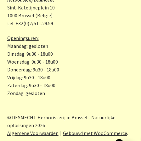
o
gr
Sint-Katelijneplein 10
o
a
1000 Brussel (België)
tel: +32(0)2/511.29.59
k
m
Openingsuren:
Maandag: gesloten
Dinsdag: 9u30 - 18u00
Woensdag: 9u30 - 18u00
Donderdag: 9u30 - 18u00
Vrijdag: 9u30 - 18u00
Zaterdag: 9u30 - 18u00
Zondag: gesloten
© DESMECHT Herboristerij in Brussel - Natuurlijke
oplossingen 2026
Algemene Voorwaarden
Gebouwd met WooCommerce
.