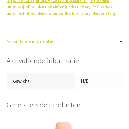
[:fr]DESMECHT[:nl]DESMECHT[:en]DESMECHT
,
[:fr]Herbes
unitaires[:nl]Kruiden unitair[:en]Herbs unitary
,
[:fr]Herbes
unitaires[:nl]Kruiden unitair[:en]Herbs unitary
,
Herboristerij
Aanvullende informatie
Aanvullende informatie
Gewicht
N/B
Gerelateerde producten