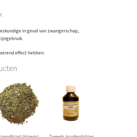
k
eskundige in geval van zwangerschap,
ijngebruik.
xerend effect hebben.
ucten
izendblad (bloem)
Zweeds kruidenbitter