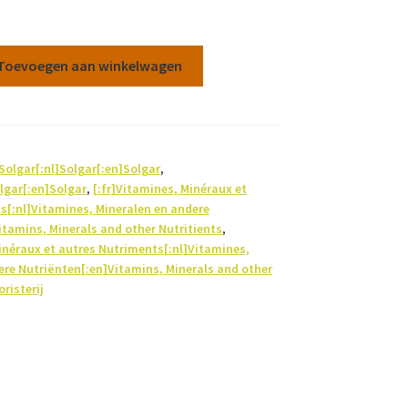
Toevoegen aan winkelwagen
]Solgar[:nl]Solgar[:en]Solgar
,
olgar[:en]Solgar
,
[:fr]Vitamines, Minéraux et
s[:nl]Vitamines, Mineralen en andere
itamins, Minerals and other Nutritients
,
inéraux et autres Nutriments[:nl]Vitamines,
ere Nutriënten[:en]Vitamins, Minerals and other
risterij