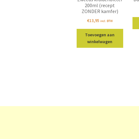
200ml (recept
ZONDER kamfer)
€
13,95
incl. BTW
Toevoegen aan
winkelwagen