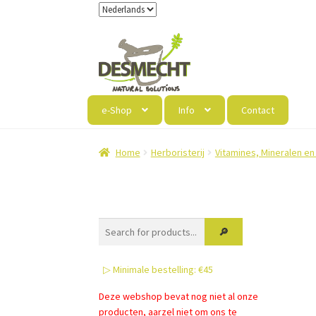
Ga
Ga
door
naar
naar
de
navigatie
inhoud
e-Shop
Info
Contact
Home
Herboristerij
Vitamines, Mineralen en
▷ Minimale bestelling: €45
Deze webshop bevat nog niet al onze
producten, aarzel niet om ons te