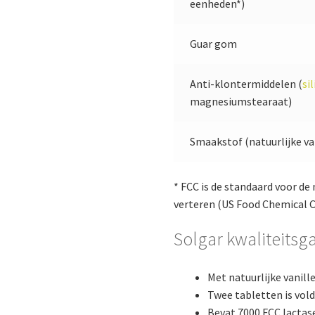
eenheden*)
Guar gom
Anti-klontermiddelen (
si
magnesiumstearaat)
Smaakstof (natuurlijke va
* FCC is de standaard voor d
verteren (US Food Chemical C
Solgar kwaliteitsg
Met natuurlijke vanil
Twee tabletten is vol
Bevat 7000 FCC lactas