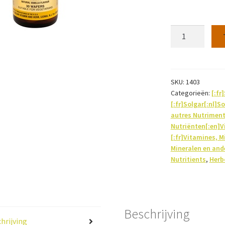
Lactase
3500
30tabs
aantal
SKU:
1403
Categorieën:
[:fr
[:fr]Solgar[:nl]S
autres Nutriment
Nutriënten[:en]V
[:fr]Vitamines, M
Mineralen en and
Nutritients
,
Herbo
Beschrijving
hrijving