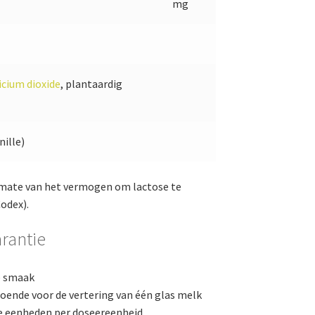
mg
licium dioxide
, plantaardig
nille)
e mate van het vermogen om lactose te
odex).
arantie
le smaak
doende voor de vertering van één glas melk
e eenheden per doseereenheid