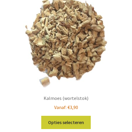
Kalmoes (wortelstok)
Vanaf:
€
3,90
Dit
Opties selecteren
product