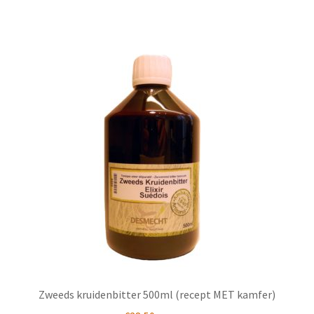
heeft
meerdere
variaties.
Deze
optie
kan
gekozen
worden
op
de
productpagina
Zweeds kruidenbitter 500ml (recept MET kamfer)