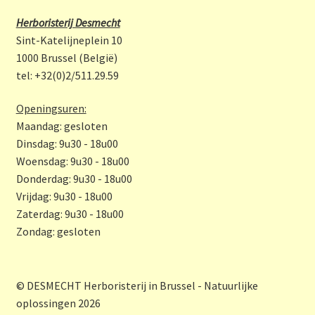
b
a
Herboristerij Desmecht
o
gr
Sint-Katelijneplein 10
o
a
1000 Brussel (België)
tel: +32(0)2/511.29.59
k
m
Openingsuren:
Maandag: gesloten
Dinsdag: 9u30 - 18u00
Woensdag: 9u30 - 18u00
Donderdag: 9u30 - 18u00
Vrijdag: 9u30 - 18u00
Zaterdag: 9u30 - 18u00
Zondag: gesloten
© DESMECHT Herboristerij in Brussel - Natuurlijke
oplossingen 2026