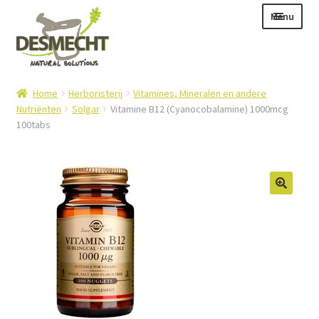
Ga
Ga
Menu
door
naar
naar
de
navigatie
inhoud
Subme
Taal:
Home
Herboristerij
Vitamines, Mineralen en andere
uitvou
Nutriënten
Solgar
Vitamine B12 (Cyanocobalamine) 1000mcg
100tabs
Subme
E-shop
uitvou
Subme
Info
uitvou
Contact
Login – Mijn Account