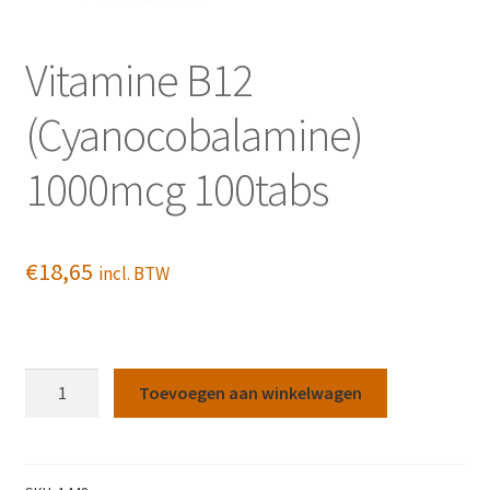
Vitamine B12
(Cyanocobalamine)
1000mcg 100tabs
€
18,65
incl. BTW
Vitamine
Toevoegen aan winkelwagen
B12
(Cyanocobalamine)
1000mcg