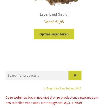
Leverkruid (kruid)
Vanaf:
€
1,95
Dit
Opties selecteren
product
heeft
meerdere
variaties.
Deze
optie
kan
gekozen
worden
▷ Minimale bestelling: €45
op
de
Deze webshop bevat nog niet al onze producten, aarzel niet om
ons te bellen voor wat u niet terugvindt: 02/511 29 59.
productpagina