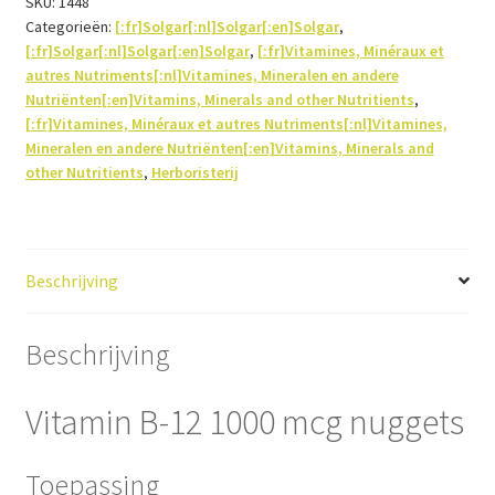
100tabs
SKU:
1448
Categorieën:
[:fr]Solgar[:nl]Solgar[:en]Solgar
,
aantal
[:fr]Solgar[:nl]Solgar[:en]Solgar
,
[:fr]Vitamines, Minéraux et
autres Nutriments[:nl]Vitamines, Mineralen en andere
Nutriënten[:en]Vitamins, Minerals and other Nutritients
,
[:fr]Vitamines, Minéraux et autres Nutriments[:nl]Vitamines,
Mineralen en andere Nutriënten[:en]Vitamins, Minerals and
other Nutritients
,
Herboristerij
Beschrijving
Beschrijving
Vitamin B-12 1000 mcg nuggets
Toepassing