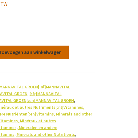
 BTW
Toevoegen aan winkelwagen
r]MANNAVITAL GROEN[:nl]MANNAVITAL
AVITAL GROEN
,
[:fr]MANNAVITAL
AVITAL GROEN[:en]MANNAVITAL GROEN
,
inéraux et autres Nutriments[:nl]Vitamines,
ere Nutriënten[:en]Vitamins, Minerals and other
Vitamines, Minéraux et autres
itamines, Mineralen en andere
itamins, Minerals and other Nutritients
,