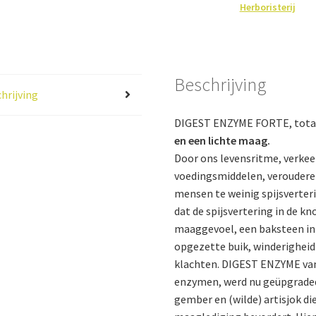
Herboristerij
Beschrijving
hrijving
DIGEST ENZYME FORTE, tota
en een lichte maag.
Door ons levensritme, verke
voedingsmiddelen, verouderen
mensen te weinig spijsverter
dat de spijsvertering in de k
maaggevoel, een baksteen in
opgezette buik, winderigheid
klachten. DIGEST ENZYME van
enzymen, werd nu geüpgrade
gember en (wilde) artisjok di