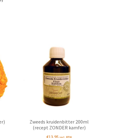
er)
Zweeds kruidenbitter 200ml
(recept ZONDER kamfer)
€
13,95
incl. BTW