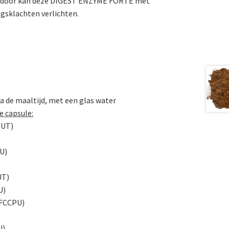
erdoor kan deze DIGEST ENZYME FORTE met
ngsklachten verlichten.
d
 na de maaltijd, met een glas water
e capsule:
HUT)
U)
UT)
U)
 FCCPU)
U)