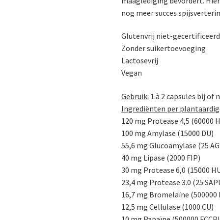
maaglediging bevordert. Hi
nog meer succes spijsverteri
Glutenvrij niet-gecertificeer
Zonder suikertoevoeging
Lactosevrij
Vegan
Gebruik:
1 à 2 capsules bij of
Ingrediënten per plantaardig
120 mg Protease 4,5 (60000 
100 mg Amylase (15000 DU)
55,6 mg Glucoamylase (25 AG
40 mg Lipase (2000 FIP)
30 mg Protease 6,0 (15000 H
23,4 mg Protease 3.0 (25 SAP
16,7 mg Bromelaïne (500000
12,5 mg Cellulase (1000 CU)
10 mg Papaïne (500000 FCCP