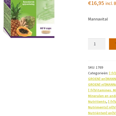
€
16,95
incl.
Mannavital
Digest
Enzyme
Forte
60caps
aantal
SKU:
1769
Categorieën:
[:f
GROEN[:en]MANN
GROEN[:nl]MANN
[:fr]Vitamines, M
Mineralen en and
Nutritients
,
[:fr]
Nutriments[:nl]V
Nutriënten[:en]V