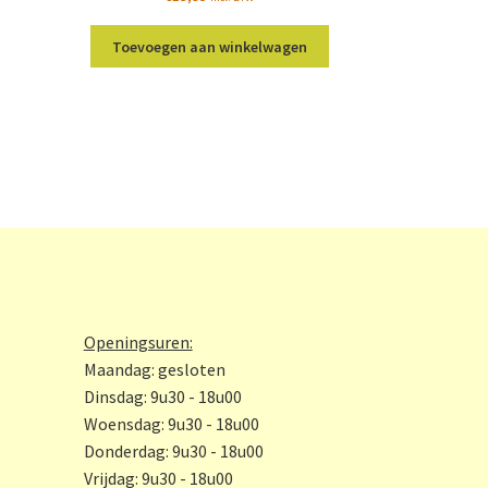
t
roduct
Toevoegen aan winkelwagen
eeft
eerdere
riaties.
eze
ptie
an
ekozen
orden
p
e
roductpagina
Openingsuren:
Maandag: gesloten
Dinsdag: 9u30 - 18u00
Woensdag: 9u30 - 18u00
Donderdag: 9u30 - 18u00
Vrijdag: 9u30 - 18u00