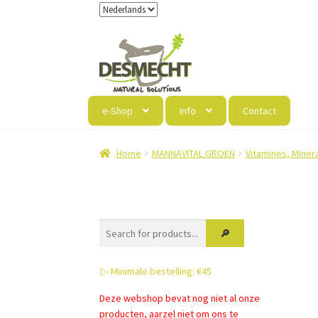
Ga
Ga
door
naar
naar
de
navigatie
inhoud
e-Shop
Info
Contact
Home
MANNAVITAL GROEN
Vitamines, Miner
▷ Minimale bestelling: €45
Deze webshop bevat nog niet al onze
producten, aarzel niet om ons te