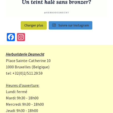
Charger plus
Suivre sur Instagram
Fa
In
ce
st
b
a
Herboristerie Desmecht
o
gr
Place Sainte-Catherine 10
o
a
1000 Bruxelles (Belgique)
tel: +32(0)2/511.29.59
k
m
Heures d'ouverture:
Lundi: fermé
Mardi: 9h30 - 18h00
Mercredi: 9h30 - 18h00
Jeudi: 9h30 - 18h00