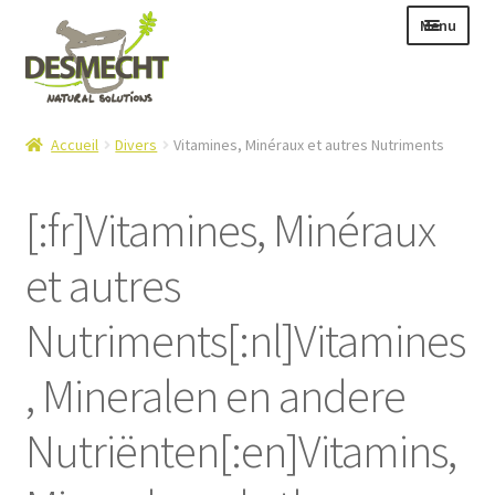
Aller
Aller
Menu
à
au
la
contenu
navigation
Ouvrir
Langue :
Accueil
Divers
Vitamines, Minéraux et autres Nutriments
le
menu
[:fr]Vitamines, Minéraux
enfant
et autres
Ouvrir
E-shop
le
Ouvrir
Info
Nutriments[:nl]Vitamines
menu
le
enfant
Contact
menu
, Mineralen en andere
enfant
Login – Mijn Account
Nutriënten[:en]Vitamins,