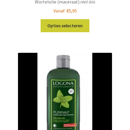
Wortelolie (maceraat)
niet-bio
Vanaf:
€
5,95
Dit
Opties selecteren
product
heeft
meerdere
variaties.
Deze
optie
kan
gekozen
worden
op
de
productpagina