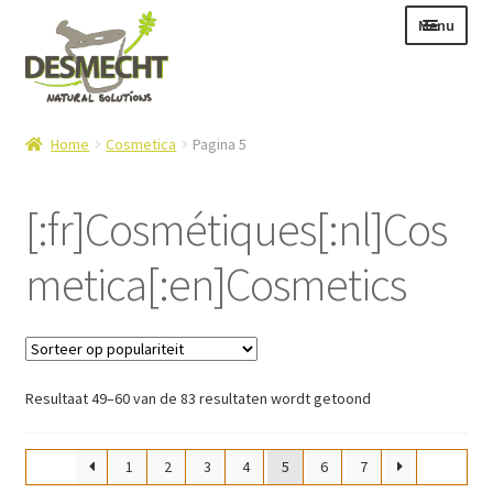
Ga
Ga
Menu
door
naar
naar
de
navigatie
inhoud
Subme
Taal:
Home
Cosmetica
Pagina 5
uitvou
[:fr]Cosmétiques[:nl]Cos
metica[:en]Cosmetics
Subme
E-shop
uitvou
Subme
Info
uitvou
Contact
Gesorteerd
Resultaat 49–60 van de 83 resultaten wordt getoond
Login – Mijn Account
op
populariteit
1
2
3
4
5
6
7