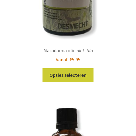
productpagina
Macadamia olie
niet -bio
Vanaf:
€
5,95
Dit
Opties selecteren
product
heeft
meerdere
variaties.
Deze
optie
kan
gekozen