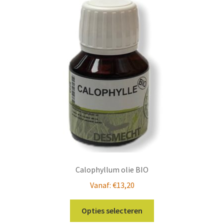
Calophyllum olie BIO
Vanaf:
€
13,20
Dit
Opties selecteren
product