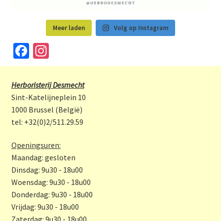
Meer laden
Volg op Instagram
Fa
In
ce
st
b
a
Herboristerij Desmecht
o
gr
Sint-Katelijneplein 10
o
a
1000 Brussel (België)
tel: +32(0)2/511.29.59
k
m
Openingsuren:
Maandag: gesloten
Dinsdag: 9u30 - 18u00
Woensdag: 9u30 - 18u00
Donderdag: 9u30 - 18u00
Vrijdag: 9u30 - 18u00
Zaterdag: 9u30 - 18u00