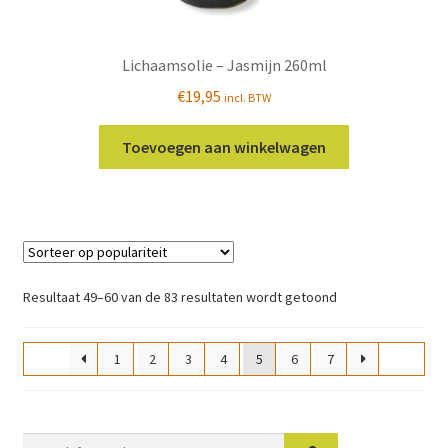
Lichaamsolie – Jasmijn 260ml
€
19,95
incl. BTW
Toevoegen aan winkelwagen
Gesorteerd
Resultaat 49–60 van de 83 resultaten wordt getoond
op
populariteit
1
2
3
4
5
6
7