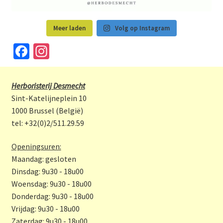
Meer laden
Volg op Instagram
Fa
In
ce
st
b
a
Herboristerij Desmecht
o
gr
Sint-Katelijneplein 10
o
a
1000 Brussel (België)
tel: +32(0)2/511.29.59
k
m
Openingsuren:
Maandag: gesloten
Dinsdag: 9u30 - 18u00
Woensdag: 9u30 - 18u00
Donderdag: 9u30 - 18u00
Vrijdag: 9u30 - 18u00
Zaterdag: 9u30 - 18u00