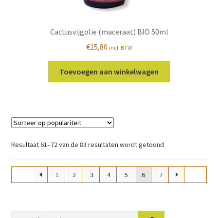
Cactusvijgolie (maceraat) BIO 50ml
€
15,80
incl. BTW
Toevoegen aan winkelwagen
Gesorteerd
Resultaat 61–72 van de 83 resultaten wordt getoond
op
populariteit
1
2
3
4
5
6
7