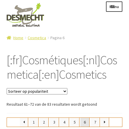
Ga
Ga
Menu
door
naar
naar
de
navigatie
inhoud
Subme
Taal:
Home
Cosmetica
Pagina 6
uitvou
[:fr]Cosmétiques[:nl]Cos
metica[:en]Cosmetics
Subme
E-shop
uitvou
Subme
Info
uitvou
Contact
Gesorteerd
Resultaat 61–72 van de 83 resultaten wordt getoond
Login – Mijn Account
op
populariteit
1
2
3
4
5
6
7