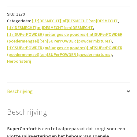
aantal
SKU:
1270
Categorieën:
[:fr]DESMECHT[:nl]DESMECHT[:en]DESMECHT
,
[:fr]DESMECHT[:nl]DESMECHT[:en]DESMECHT
,
[:fr]SUPerPOWDER (mélanges de poudres)[:nl]SUPerPOWDER
(poedermengsel)[:en]SUPerPOWDER (powder mixtures)
,
[:fr]SUPerPOWDER (mélanges de poudres)[:nl]SUPerPOWDER
(poedermengsel)[:en]SUPerPOWDER (powder mixtures)
,
Herboristerij
Beschrijving
Beschrijving
SuperConfort
is een totaalpreparaat dat zorgt voor een
vlotte spijsvertering en het behoud van soepele