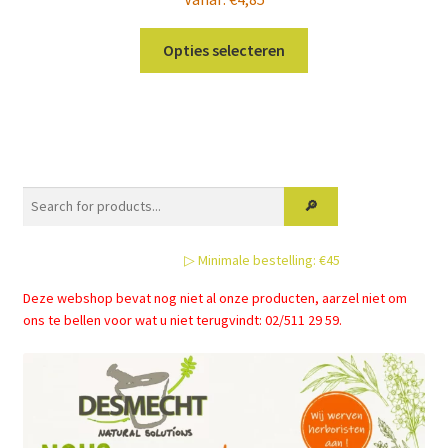
Dit
Opties selecteren
product
heeft
meerdere
variaties.
Deze
optie
kan
gekozen
▷ Minimale bestelling: €45
worden
op
Deze webshop bevat nog niet al onze producten, aarzel niet om
de
ons te bellen voor wat u niet terugvindt: 02/511 29 59.
productpagina