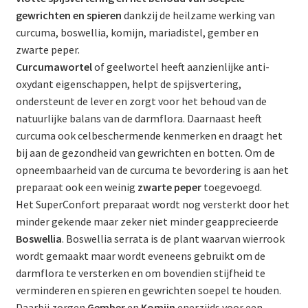
gewrichten en spieren
dankzij de heilzame werking van
curcuma, boswellia, komijn, mariadistel, gember en
zwarte peper.
Curcumawortel
of geelwortel heeft aanzienlijke anti-
oxydant eigenschappen, helpt de spijsvertering,
ondersteunt de lever en zorgt voor het behoud van de
natuurlijke balans van de darmflora. Daarnaast heeft
curcuma ook celbeschermende kenmerken en draagt het
bij aan de gezondheid van gewrichten en botten. Om de
opneembaarheid van de curcuma te bevordering is aan het
preparaat ook een weinig
zwarte peper
toegevoegd.
Het SuperConfort preparaat wordt nog versterkt door het
minder gekende maar zeker niet minder geapprecieerde
Boswellia
. Boswellia serrata is de plant waarvan wierrook
wordt gemaakt maar wordt eveneens gebruikt om de
darmflora te versterken en om bovendien stijfheid te
verminderen en spieren en gewrichten soepel te houden.
Daarbij zorgen
Gember
en
Komijn
enerzijds voor een