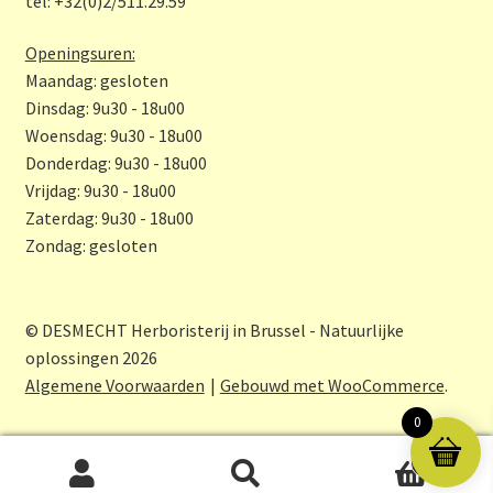
tel: +32(0)2/511.29.59
k
m
Openingsuren:
Maandag: gesloten
Dinsdag: 9u30 - 18u00
Woensdag: 9u30 - 18u00
Donderdag: 9u30 - 18u00
Vrijdag: 9u30 - 18u00
Zaterdag: 9u30 - 18u00
Zondag: gesloten
© DESMECHT Herboristerij in Brussel - Natuurlijke
oplossingen 2026
Algemene Voorwaarden
Gebouwd met WooCommerce
.
0
0
Zoeken
Zoeken