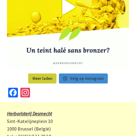
Meer laden
Volg op Instagram
Fa
In
ce
st
b
a
Herboristerij Desmecht
o
gr
Sint-Katelijneplein 10
o
a
1000 Brussel (België)