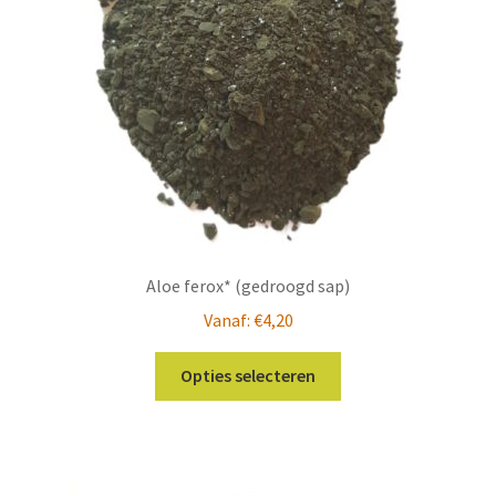
Aloe ferox* (gedroogd sap)
Vanaf:
€
4,20
Dit
Opties selecteren
product
heeft
meerdere
variaties.