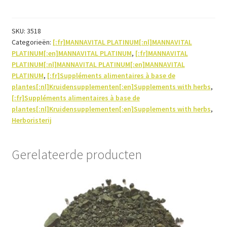
30ml
aantal
SKU:
3518
Categorieën:
[:fr]MANNAVITAL PLATINUM[:nl]MANNAVITAL
PLATINUM[:en]MANNAVITAL PLATINUM
,
[:fr]MANNAVITAL
PLATINUM[:nl]MANNAVITAL PLATINUM[:en]MANNAVITAL
PLATINUM
,
[:fr]Suppléments alimentaires à base de
plantes[:nl]Kruidensupplementen[:en]Supplements with herbs
,
[:fr]Suppléments alimentaires à base de
plantes[:nl]Kruidensupplementen[:en]Supplements with herbs
,
Herboristerij
Gerelateerde producten