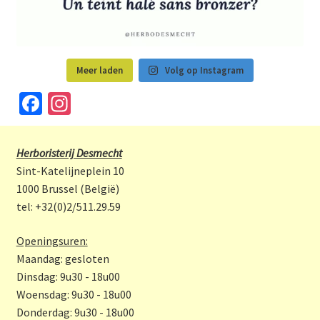
Meer laden
Volg op Instagram
Fa
In
ce
st
b
a
Herboristerij Desmecht
o
gr
Sint-Katelijneplein 10
o
a
1000 Brussel (België)
tel: +32(0)2/511.29.59
k
m
Openingsuren:
Maandag: gesloten
Dinsdag: 9u30 - 18u00
Woensdag: 9u30 - 18u00
Donderdag: 9u30 - 18u00