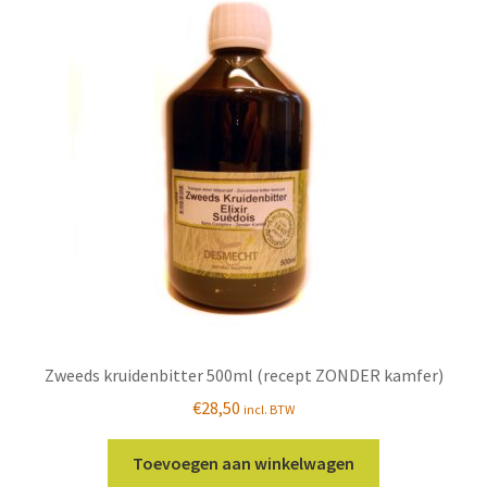
Deze
optie
kan
gekozen
worden
op
de
productpagina
Zweeds kruidenbitter 500ml (recept ZONDER kamfer)
€
28,50
incl. BTW
Toevoegen aan winkelwagen