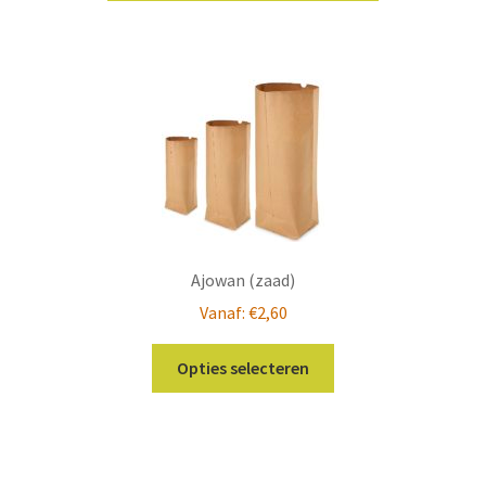
Ajowan (zaad)
Vanaf:
€
2,60
Dit
Opties selecteren
product
heeft
meerdere
variaties.