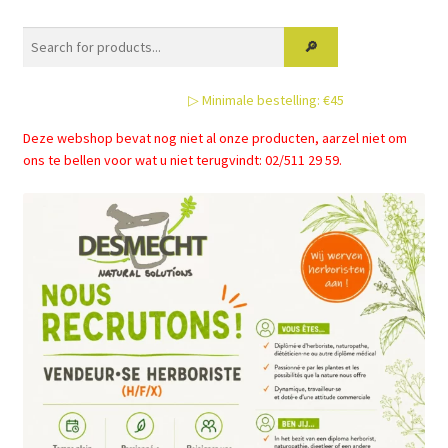
Deze
optie
kan
gekozen
▷ Minimale bestelling: €45
worden
op
Deze webshop bevat nog niet al onze producten, aarzel niet om
de
ons te bellen voor wat u niet terugvindt: 02/511 29 59.
productpagina