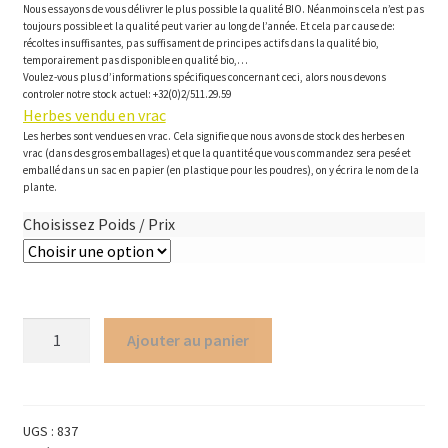
Nous essayons de vous délivrer le plus possible la qualité BIO. Néanmoins cela n’est pas
toujours possible et la qualité peut varier au long de l’année. Et cela par cause de:
récoltes insuffisantes, pas suffisament de principes actifs dans la qualité bio,
temporairement pas disponible en qualité bio,…
Voulez-vous plus d’informations spécifiques concernant ceci, alors nous devons
controler notre stock actuel: +32(0)2/511.29.59
Herbes vendu en vrac
Les herbes sont vendues en vrac. Cela signifie que nous avons de stock des herbes en
vrac (dans des gros emballages) et que la quantité que vous commandez sera pesé et
emballé dans un sac en papier (en plastique pour les poudres), on y écrira le nom de la
plante.
Choisissez Poids / Prix
quantité
Ajouter au panier
de
Bois
de
Panama*
UGS :
837