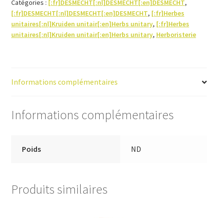
Catégories :
[:fr]DESMECHT[:nl]DESMECHT[:en]DESMECHT
,
(écorce)
[:fr]DESMECHT[:nl]DESMECHT[:en]DESMECHT
,
[:fr]Herbes
unitaires[:nl]Kruiden unitair[:en]Herbs unitary
,
[:fr]Herbes
unitaires[:nl]Kruiden unitair[:en]Herbs unitary
,
Herboristerie
Informations complémentaires
Informations complémentaires
Poids
ND
Produits similaires