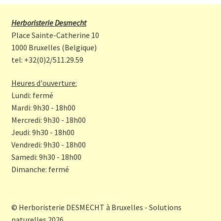
ce
st
b
a
Herboristerie Desmecht
o
gr
Place Sainte-Catherine 10
o
a
1000 Bruxelles (Belgique)
tel: +32(0)2/511.29.59
k
m
Heures d'ouverture:
Lundi: fermé
Mardi: 9h30 - 18h00
Mercredi: 9h30 - 18h00
Jeudi: 9h30 - 18h00
Vendredi: 9h30 - 18h00
Samedi: 9h30 - 18h00
Dimanche: fermé
© Herboristerie DESMECHT à Bruxelles - Solutions
naturelles 2026