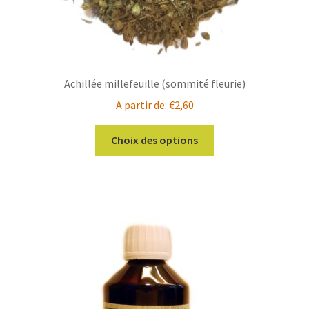
Achillée millefeuille (sommité fleurie)
A partir de:
€
2,60
Ce
Choix des options
produit
a
plusieurs
variations.
Les
options
peuvent
être
choisies
sur