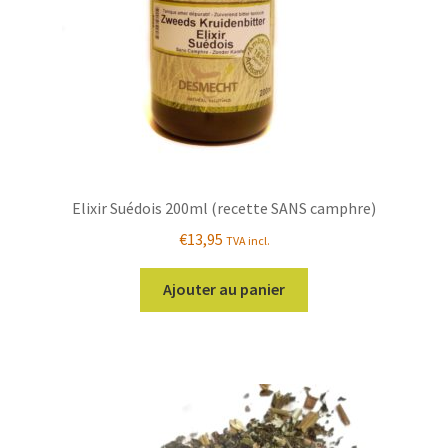
la
page
du
produit
Elixir Suédois 200ml (recette SANS camphre)
€
13,95
TVA incl.
Ajouter au panier