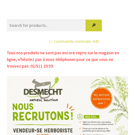
variations.
Les
options
peuvent
être
▷ Commande minimale: €45
choisies
sur
Tous nos produits ne sont pas encore repris sur le magasin en
la
ligne, n'hésitez pas à nous téléphoner pour ce que vous ne
page
trouvez pas: 02/511 29 59.
du
produit