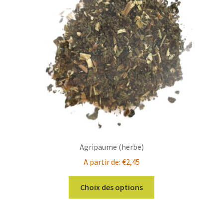
Agripaume (herbe)
A partir de:
€
2,45
Ce
Choix des options
produit
a
plusieurs