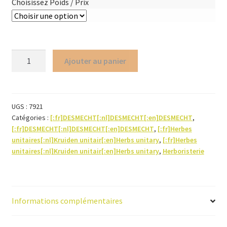
Choisissez Poids / Prix
quantité
Ajouter au panier
de
Jiaogulan
-
Gynostemma
UGS :
7921
Catégories :
[:fr]DESMECHT[:nl]DESMECHT[:en]DESMECHT
,
(herbe)
[:fr]DESMECHT[:nl]DESMECHT[:en]DESMECHT
,
[:fr]Herbes
unitaires[:nl]Kruiden unitair[:en]Herbs unitary
,
[:fr]Herbes
unitaires[:nl]Kruiden unitair[:en]Herbs unitary
,
Herboristerie
Informations complémentaires