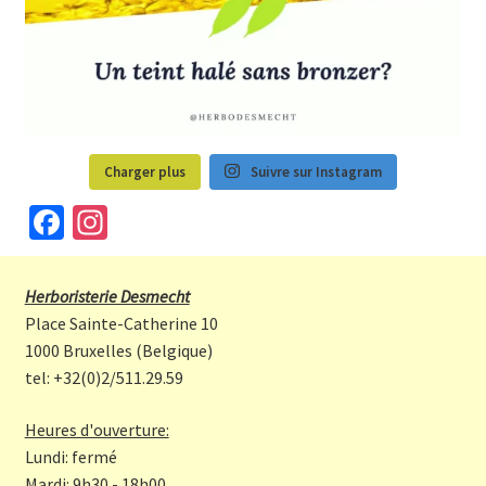
Charger plus
Suivre sur Instagram
Fa
In
ce
st
b
a
Herboristerie Desmecht
o
gr
Place Sainte-Catherine 10
o
a
1000 Bruxelles (Belgique)
tel: +32(0)2/511.29.59
k
m
Heures d'ouverture:
Lundi: fermé
Mardi: 9h30 - 18h00