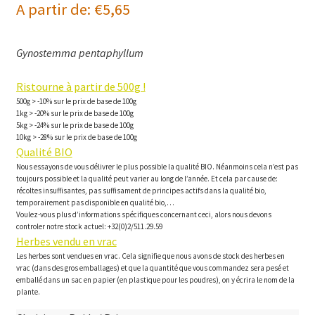
A partir de:
€
5,65
Gynostemma pentaphyllum
Ristourne à partir de 500g !
500g > -10% sur le prix de base de 100g
1kg > -20% sur le prix de base de 100g
5kg > -24% sur le prix de base de 100g
10kg > -28% sur le prix de base de 100g
Qualité BIO
Nous essayons de vous délivrer le plus possible la qualité BIO. Néanmoins cela n’est pas
toujours possible et la qualité peut varier au long de l’année. Et cela par cause de:
récoltes insuffisantes, pas suffisament de principes actifs dans la qualité bio,
temporairement pas disponible en qualité bio,…
Voulez-vous plus d’informations spécifiques concernant ceci, alors nous devons
controler notre stock actuel: +32(0)2/511.29.59
Herbes vendu en vrac
Les herbes sont vendues en vrac. Cela signifie que nous avons de stock des herbes en
vrac (dans des gros emballages) et que la quantité que vous commandez sera pesé et
emballé dans un sac en papier (en plastique pour les poudres), on y écrira le nom de la
plante.