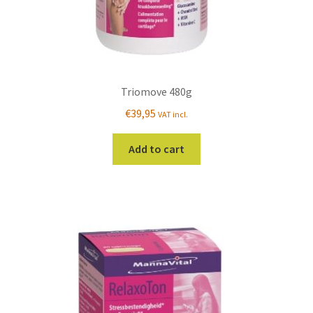
Triomove 480g
€
39,95
VAT incl.
Add to cart