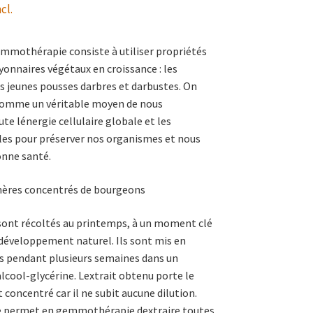
cl.
emmothérapie consiste à utiliser propriétés
yonnaires végétaux en croissance : les
 jeunes pousses darbres et darbustes. On
 comme un véritable moyen de nous
e lénergie cellulaire globale et les
les pour préserver nos organismes et nous
onne santé.
ères concentrés de bourgeons
sont récoltés au printemps, à un moment clé
e développement naturel. Ils sont mis en
s pendant plusieurs semaines dans un
lcool-glycérine. Lextrait obtenu porte le
concentré car il ne subit aucune dilution.
e permet en gemmothérapie dextraire toutes