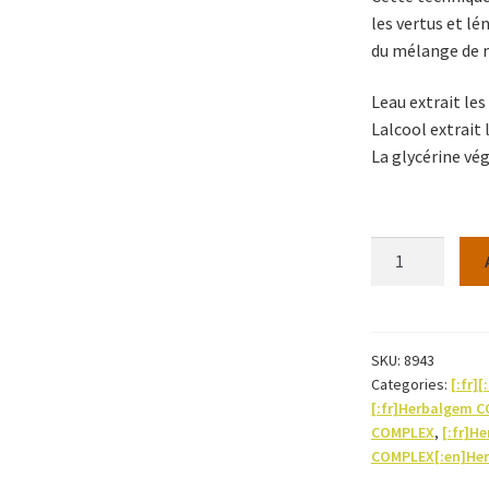
les vertus et l
du mélange de m
Leau extrait le
Lalcool extrait
La glycérine vég
ARTIGEM
30ML
-
Herbalgem
quantity
SKU:
8943
Categories:
[:fr][
[:fr]Herbalgem 
COMPLEX
,
[:fr]H
COMPLEX[:en]He