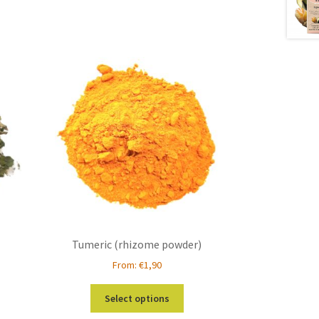
Tumeric (rhizome powder)
From:
€
1,90
s
This
Select options
duct
product