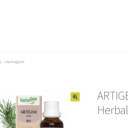
L – Herbalgem
ARTIG
Herba