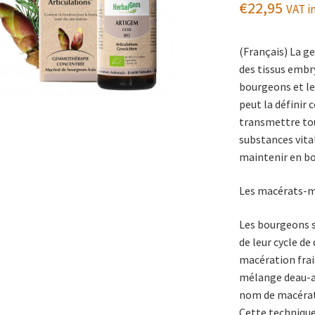
€
22,95
VAT in
(Français) La g
des tissus embr
bourgeons et les
peut la définir
transmettre tout
substances vita
maintenir en b
Les macérats-m
Les bourgeons 
de leur cycle d
macération frai
mélange deau-a
nom de macérat 
Cette techniqu