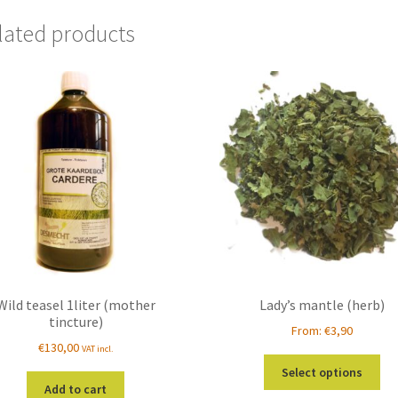
lated products
Wild teasel 1liter (mother
Lady’s mantle (herb)
tincture)
From:
€
3,90
€
130,00
VAT incl.
Thi
Select options
pro
Add to cart