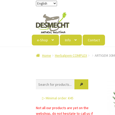
Skip
Skip
to
to
navigation
content
e-Shop
Info
Contact
Home
Herbalgem COMPLEX
ARTIGEM 30M
▷ Minimal order: €45
Not all our products are yet on the
webshop, do not hesitate to call us if