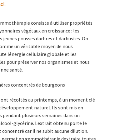
cl.
emmothérapie consiste à utiliser propriétés
yonnaires végétaux en croissance : les
 jeunes pousses darbres et darbustes. On
 comme un véritable moyen de nous
e lénergie cellulaire globale et les
les pour préserver nos organismes et nous
onne santé.
ères concentrés de bourgeons
sont récoltés au printemps, à un moment clé
e développement naturel. Ils sont mis en
s pendant plusieurs semaines dans un
lcool-glycérine. Lextrait obtenu porte le
concentré car il ne subit aucune dilution.
e permet en gemmothérapie dextraire toutes