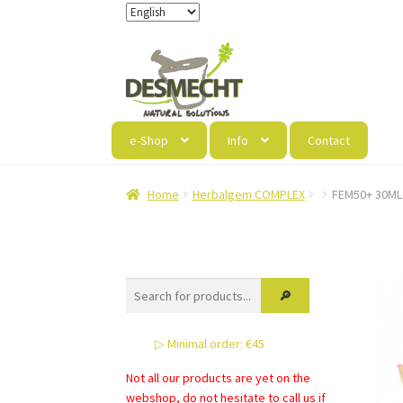
Skip
Skip
to
to
navigation
content
e-Shop
Info
Contact
Home
Herbalgem COMPLEX
FEM50+ 30ML
▷ Minimal order: €45
Not all our products are yet on the
webshop, do not hesitate to call us if