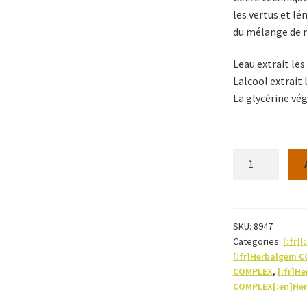
les vertus et l
du mélange de m
Leau extrait le
Lalcool extrait
La glycérine vég
FEM50+
30ML
-
Herbalgem
quantity
SKU:
8947
Categories:
[:fr][
[:fr]Herbalgem 
COMPLEX
,
[:fr]H
COMPLEX[:en]He