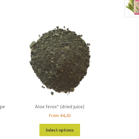
ipe
Aloe ferox* (dried juice)
From:
€
4,20
This
Select options
product