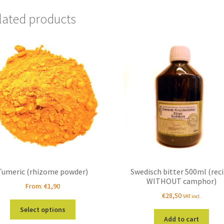
lated products
Tumeric (rhizome powder)
Swedisch bitter 500ml (rec
WITHOUT camphor)
From:
€
1,90
€
28,50
VAT incl.
This
Select options
product
Add to cart