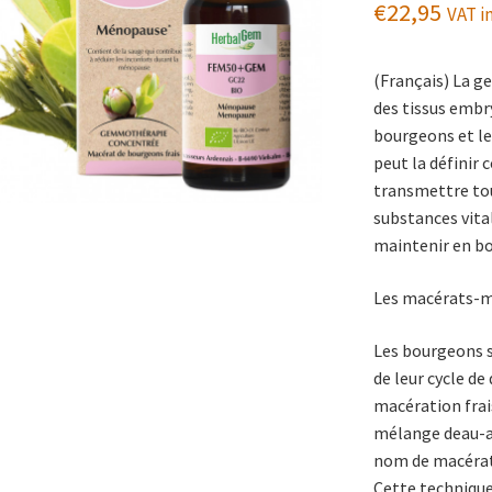
€
22,95
VAT in
(Français) La g
des tissus embr
bourgeons et les
peut la définir
transmettre tout
substances vita
maintenir en b
Les macérats-m
Les bourgeons 
de leur cycle d
macération frai
mélange deau-a
nom de macérat 
Cette techniqu