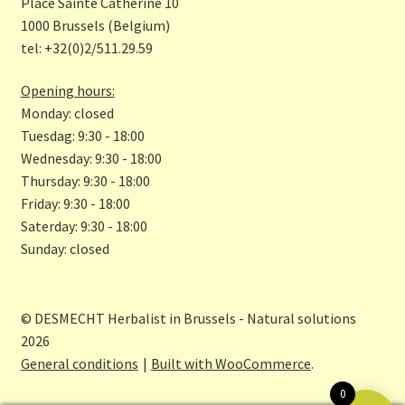
o
gr
Place Sainte Catherine 10
o
a
1000 Brussels (Belgium)
tel: +32(0)2/511.29.59
k
m
Opening hours:
Monday: closed
Tuesdag: 9:30 - 18:00
Wednesday: 9:30 - 18:00
Thursday: 9:30 - 18:00
Friday: 9:30 - 18:00
Saterday: 9:30 - 18:00
Sunday: closed
© DESMECHT Herbalist in Brussels - Natural solutions
2026
General conditions
Built with WooCommerce
.
0