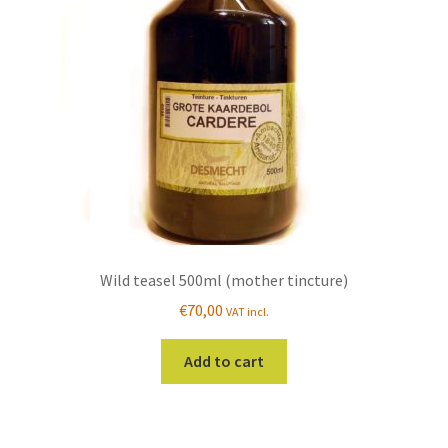
Wild teasel 500ml (mother tincture)
€
70,00
VAT incl.
Add to cart