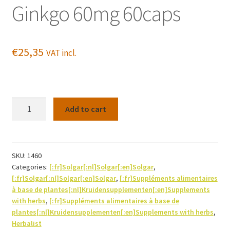
Ginkgo 60mg 60caps
€
25,35
VAT incl.
Ginkgo
Add to cart
60mg
60caps
quantity
SKU:
1460
Categories:
[:fr]Solgar[:nl]Solgar[:en]Solgar
,
[:fr]Solgar[:nl]Solgar[:en]Solgar
,
[:fr]Suppléments alimentaires
à base de plantes[:nl]Kruidensupplementen[:en]Supplements
with herbs
,
[:fr]Suppléments alimentaires à base de
plantes[:nl]Kruidensupplementen[:en]Supplements with herbs
,
Herbalist