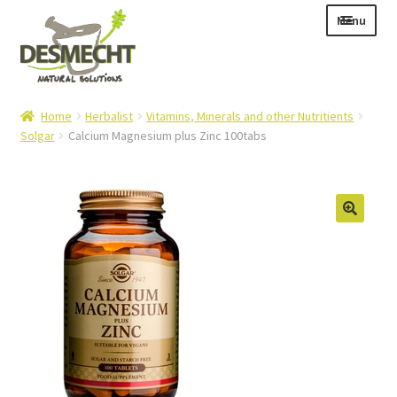
Skip
Skip
Menu
to
to
navigation
content
Expand
Language:
Home
Herbalist
Vitamins, Minerals and other Nutritients
child
Solgar
Calcium Magnesium plus Zinc 100tabs
menu
Expand
E-shop
child
Expand
Info|News
menu
child
Contact
menu
Login – Mijn Account