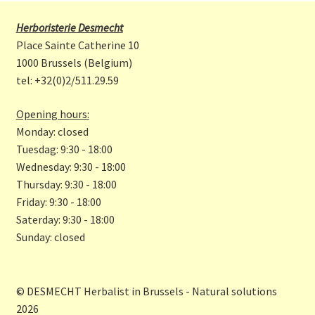
ce
st
b
a
Herboristerie Desmecht
o
gr
Place Sainte Catherine 10
o
a
1000 Brussels (Belgium)
tel: +32(0)2/511.29.59
k
m
Opening hours:
Monday: closed
Tuesdag: 9:30 - 18:00
Wednesday: 9:30 - 18:00
Thursday: 9:30 - 18:00
Friday: 9:30 - 18:00
Saterday: 9:30 - 18:00
Sunday: closed
© DESMECHT Herbalist in Brussels - Natural solutions
2026