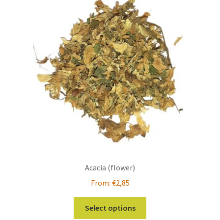
Acacia (flower)
From:
€
2,85
This
Select options
product