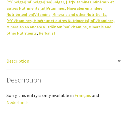
[:fr]Solgar[:nl]Solgar[:en]Solgar
,
[:fr]Vitamines, Minéraux et
autres Nutriments[:nl]Vitamines, Mineralen en andere
Nutriënten[:en]Vitamins, Minerals and other Nutritients
,
[:fr]Vitamines, Minéraux et autres Nutriments[:nl]Vitamines,
Mineralen en andere Nutriënten[:en]Vitamins, Minerals and
other Nutritients
,
Herbalist
Description
Description
Sorry, this entry is only available in
Français
and
Nederlands
.