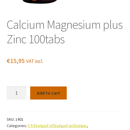
Calcium Magnesium plus
Zinc 100tabs
€
15,95
VAT incl.
Calcium
Add to cart
Magnesium
plus
Zinc
100tabs
SKU:
1401
Categories:
[:fr]Solgar[:nl]Solgar[:en]Solgar
,
quantity