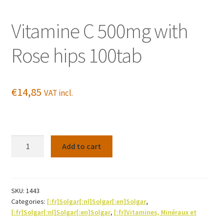
Vitamine C 500mg with
Rose hips 100tab
€
14,85
VAT incl.
Vitamine
Add to cart
C
500mg
with
Rose
SKU:
1443
Categories:
[:fr]Solgar[:nl]Solgar[:en]Solgar
,
hips
[:fr]Solgar[:nl]Solgar[:en]Solgar
,
[:fr]Vitamines, Minéraux et
100tab