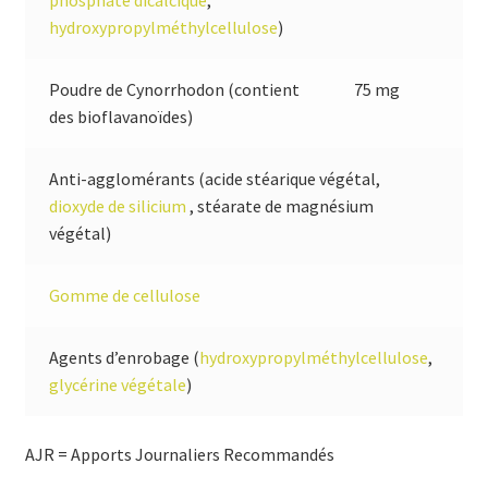
phosphate dicalcique
,
hydroxypropylméthylcellulose
)
Poudre de Cynorrhodon (contient
75 mg
des bioflavanoïdes)
Anti-agglomérants (acide stéarique végétal,
dioxyde de silicium
, stéarate de magnésium
végétal)
Gomme de cellulose
Agents d’enrobage (
hydroxypropylméthylcellulose
,
glycérine végétale
)
AJR = Apports Journaliers Recommandés