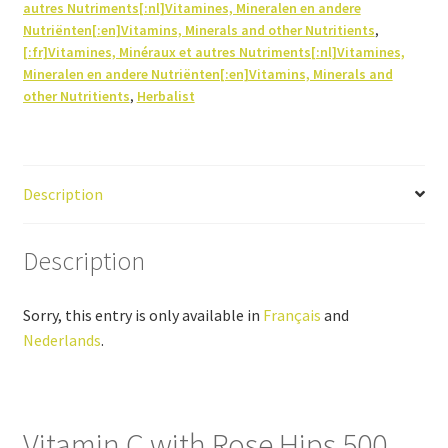
autres Nutriments[:nl]Vitamines, Mineralen en andere
quantity
Nutriënten[:en]Vitamins, Minerals and other Nutritients
,
[:fr]Vitamines, Minéraux et autres Nutriments[:nl]Vitamines,
Mineralen en andere Nutriënten[:en]Vitamins, Minerals and
other Nutritients
,
Herbalist
Description
Description
Sorry, this entry is only available in
Français
and
Nederlands
.
Vitamin C with Rose Hips 500