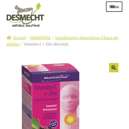
Aller
Aller
Menu
à
au
la
contenu
navigation
Ouvrir
Langue :
Accueil
MANNAVITAL
Suppléments alimentaires à base de
le
plantes
Vitamine C + Zinc 60compr
menu
enfant
Ouvrir
E-shop
le
Ouvrir
Info
menu
le
enfant
Contact
menu
enfant
Login – Mijn Account