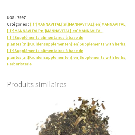
Vitamine
C
+
UGS :
7997
Catégories :
[:fr]MANNAVITAL[:nl]MANNAVITAL[:en]MANNAVITAL
,
Zinc
[:fr]MANNAVITAL[:nl]MANNAVITAL[:en]MANNAVITAL
,
60compr
[:fr]Suppléments alimentaires à base de
plantes[:nl]Kruidensupplementen[:en]Supplements with herbs
,
[:fr]Suppléments alimentaires à base de
plantes[:nl]Kruidensupplementen[:en]Supplements with herbs
,
Herboristerie
Produits similaires