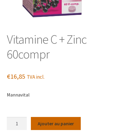
Vitamine C + Zinc
60compr
€
16,85
TVA incl.
Mannavital
quantité
Ajouter au panier
de