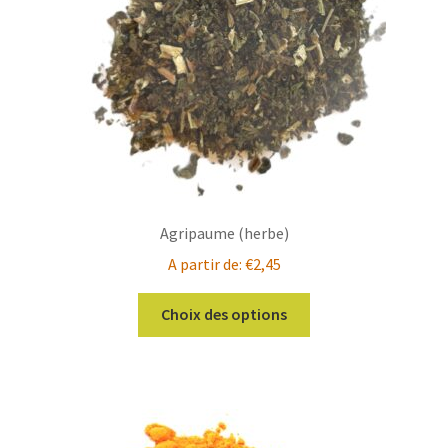
Agripaume (herbe)
A partir de:
€
2,45
Ce
Choix des options
produit
a
plusieurs
variations.
Les