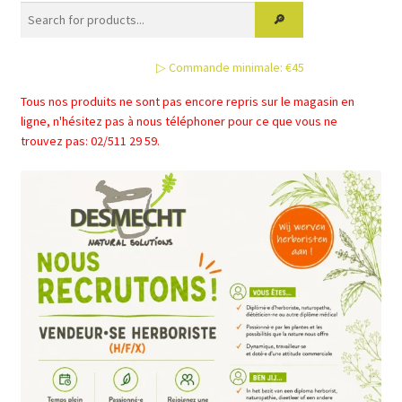
options
peuvent
être
▷ Commande minimale: €45
choisies
sur
Tous nos produits ne sont pas encore repris sur le magasin en
la
ligne, n'hésitez pas à nous téléphoner pour ce que vous ne
page
trouvez pas: 02/511 29 59.
du
produit