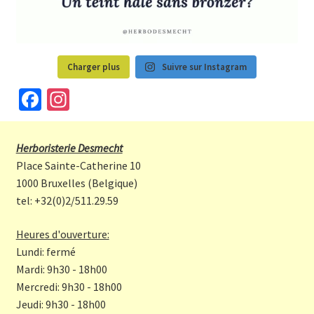
Charger plus
Suivre sur Instagram
Fa
In
ce
st
b
a
Herboristerie Desmecht
o
gr
Place Sainte-Catherine 10
o
a
1000 Bruxelles (Belgique)
tel: +32(0)2/511.29.59
k
m
Heures d'ouverture:
Lundi: fermé
Mardi: 9h30 - 18h00
Mercredi: 9h30 - 18h00
Jeudi: 9h30 - 18h00