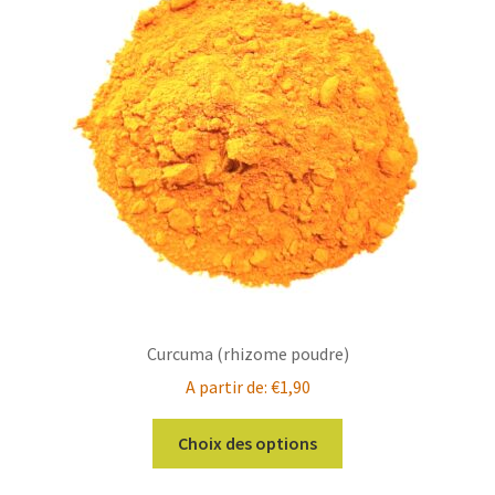
options
peuvent
être
choisies
sur
la
page
du
produit
Curcuma (rhizome poudre)
A partir de:
€
1,90
Ce
Choix des options
produit
a