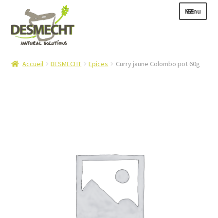
Aller
Aller
Menu
à
au
la
contenu
navigation
Ouvrir
Langue :
Accueil
DESMECHT
Epices
Curry jaune Colombo pot 60g
le
menu
enfant
Ouvrir
E-shop
le
Ouvrir
Info
menu
le
enfant
Contact
menu
enfant
Login – Mijn Account