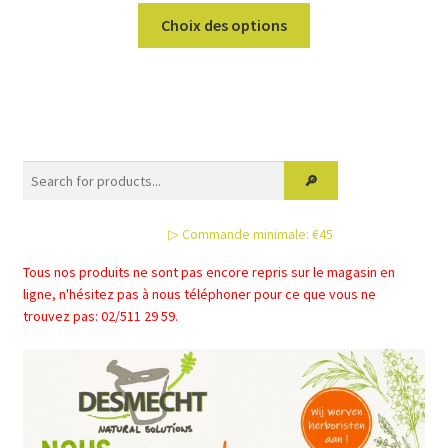
Ce
Choix des options
produit
a
plusieurs
variations.
Les
options
peuvent
être
▷ Commande minimale: €45
choisies
sur
Tous nos produits ne sont pas encore repris sur le magasin en
la
ligne, n'hésitez pas à nous téléphoner pour ce que vous ne
page
trouvez pas: 02/511 29 59.
du
produit